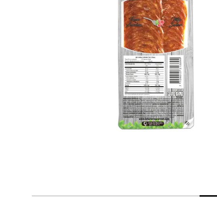
despensa
Arroz
Mantequilla
lácteos y refrigerados
vinos y licores
cuidado del bebé
mascotas
limpieza
cuidado personal
otros