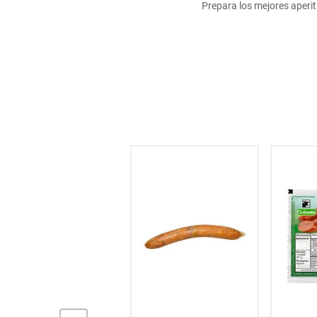
Prepara los mejores aperiti
hogar
tecnología
moda
deportes
juguetería