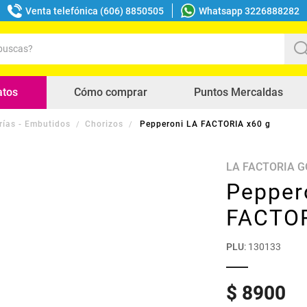
Venta telefónica (606) 8850505
Whatsapp 3226888282
uscas?
s buscados
atos
Cómo comprar
Puntos Mercaldas
rías - Embutidos
Chorizos
Pepperoni LA FACTORIA x60 g
LA FACTORIA 
Pepper
FACTOR
PLU
:
130133
$
8900