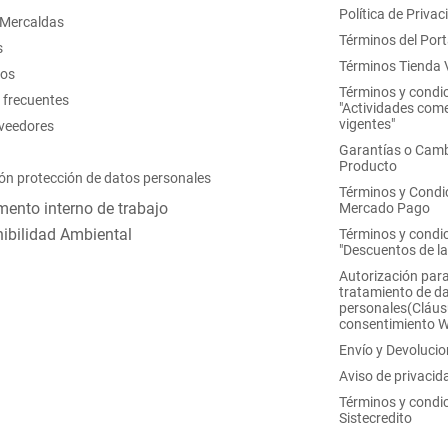
Política de Privac
 Mercaldas
Términos del Port
s
Términos Tienda V
nos
Términos y condi
 frecuentes
"Actividades come
vigentes"
oveedores
Garantías o Camb
Producto
ón protección de datos personales
Términos y Condi
ento interno de trabajo
Mercado Pago
ibilidad Ambiental
Términos y condi
"Descuentos de l
Autorización para
tratamiento de d
personales(Cláus
consentimiento 
Envío y Devoluci
Aviso de privacid
Términos y condi
Sistecredito