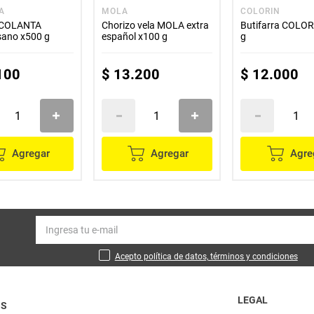
A
MOLA
COLORIN
 COLANTA
Chorizo vela MOLA extra
Butifarra COLOR
sano x500 g
español x100 g
g
100
$
13
.
200
$
12
.
000
Agregar
Agregar
Agre
Acepto política de datos, términos y condiciones
LEGAL
OS