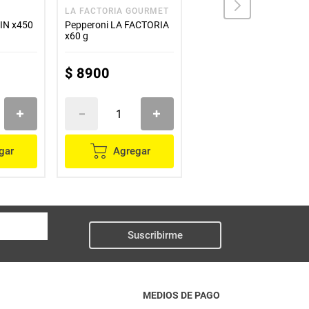
LA FACTORIA GOURMET
M
IN x450
Pepperoni LA FACTORIA
Chorizo M coctel x400 g
x60 g
$
8900
$
16
.
900
gar
Agregar
Agregar
Suscribirme
MEDIOS DE PAGO