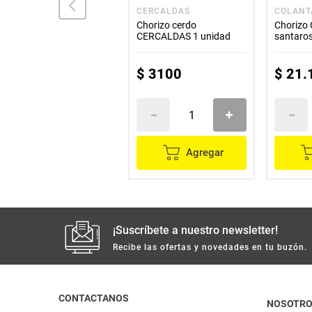
RANCHERA
CERCALDAS
COLANT
Chorizo RANCHERA
Chorizo cerdo
Chorizo
premium 8 unds x520 g
CERCALDAS 1 unidad
santaro
$
28
.
800
$
3100
$
21
.
Agregar
Agregar
¡Suscríbete a nuestro newsletter!
Recibe las ofertas y novedades en tu buzón.
CONTACTANOS
NOSOTR