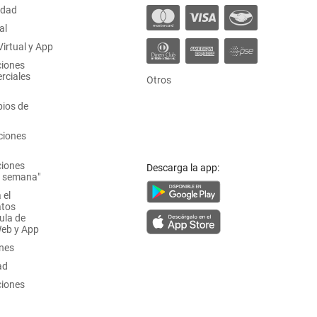
idad
al
irtual y App
ciones
rciales
Otros
ios de
ciones
ciones
Descarga la app:
a semana"
 el
atos
ula de
Web y App
ones
ad
ciones