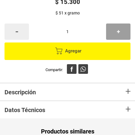
$
15
.
300
$ 51
x
gramo
Agregar
+
Descripción
Contiene numerosas vitaminas (A, B3, E, C y ácido fólico o B9) y se
+
considera fuente de vitamina B6. Aporta numerosos minerales como
Datos Técnicos
hierro, calcio, fósforo, potasio, magnesio y zinc. Es fuente de fibra. Tiene
un alto contenido en agua.
Unidad de
un
Productos similares
medida