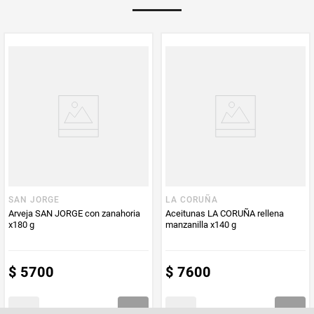
Multiplicador
1
PUM - Medida
300
Peso Neto
300
Producto (kg)
PUM - Unidad
Gramo
de Medida
SAN JORGE
LA CORUÑA
Arveja SAN JORGE con zanahoria
Aceitunas LA CORUÑA rellena
x180 g
manzanilla x140 g
$
5700
$
7600