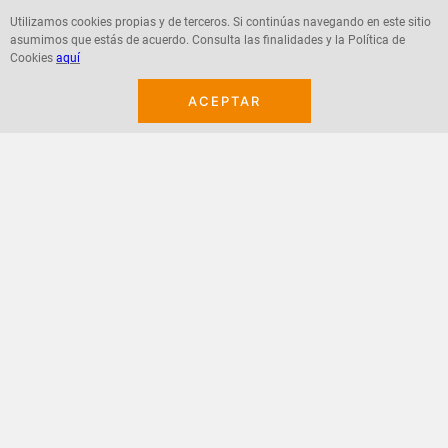
Utilizamos cookies propias y de terceros. Si continúas navegando en este sitio
asumimos que estás de acuerdo. Consulta las finalidades y la Política de
Agregar
Agregar
Cookies
aquí
ACEPTAR
¡Suscribete a nuestro newsletter!
Recibe las ofertas y novedades en tu buzón.
Acepto política de datos, términos y condiciones
Suscribirme
+
CONTACTANOS