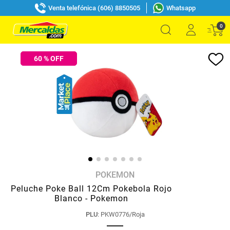
Venta telefónica (606) 8850505
Whatsapp
0
60
% OFF
POKEMON
Peluche Poke Ball 12Cm Pokebola Rojo
Blanco - Pokemon
PLU
:
PKW0776/Roja