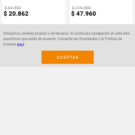
$
54
.
900
$
119
.
900
$
20
.
862
$
47
.
960
Utilizamos cookies propias y de terceros. Si continúas navegando en este sitio
asumimos que estás de acuerdo. Consulta las finalidades y la Política de
Cookies
aquí
Agregar
Agregar
ACEPTAR
¡Suscribete a nuestro newsletter!
Recibe las ofertas y novedades en tu buzón.
Acepto política de datos, términos y condiciones