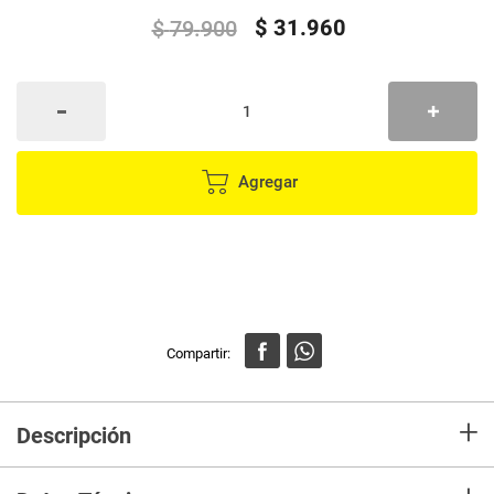
$
31
.
960
$
79
.
900
Agregar
+
Descripción
¡Captura la diversión con el peluche Poké Ball de Pokémon! Este adorable
peluche de 12 cm es perfecto para todos los entrenadores Pokémon que