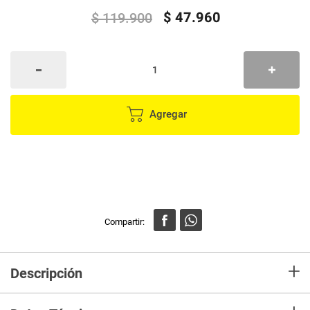
$
47
.
960
$
119
.
900
Agregar
+
Descripción
¡Ruge con alegría en el 30.° aniversario de “El Rey León” de Disney con
este adorable peluche Squishmallows de 20 cm de la joven leona Nala!