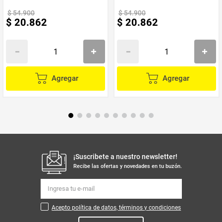
$
54
.
900
$
54
.
900
$
20
.
862
$
20
.
862
Agregar
Agregar
¡Suscribete a nuestro newsletter!
Recibe las ofertas y novedades en tu buzón.
Acepto política de datos, términos y condiciones