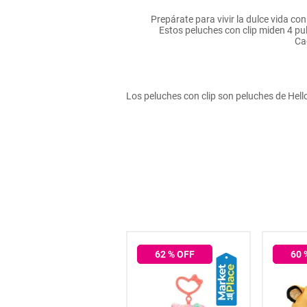
hogar
Prepárate para vivir la dulce vida con
Estos peluches con clip miden 4 pul
Cad
tecnología
moda
Los peluches con clip son peluches de Hell
deportes
juguetería
NaN
% OFF
62
% OFF
60