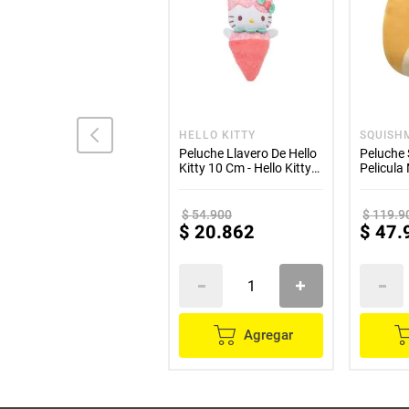
SQUISHMALLOWS
HELLO KITTY
SQUISH
Peluche 19cm Figura
Peluche Llavero De Hello
Peluche
Anguila Azul Celeste -
Kitty 10 Cm - Hello Kitty
Pelicula
Squishmallows
Cono
Squishm
$
54
.
900
$
119
.
9
$
20
.
862
$
47
.
No
Disponible
Agregar