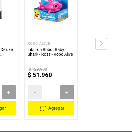
ROBO ALIVE
VINIBALL
 Deluxe
Tiburon Robot Baby
Pelota Para Pintar
Shark - Rosa - Robo Alive
Viniball Sirena Pulpo
mon
$
129
.
900
$
51
.
960
$
29
.
900
gar
Agregar
Agregar