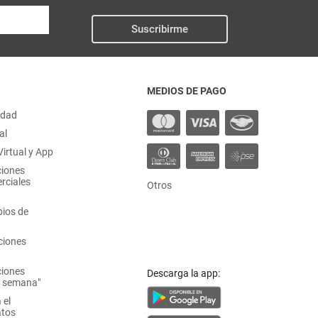
Suscribirme
MEDIOS DE PAGO
idad
al
irtual y App
ciones
rciales
Otros
ios de
ciones
ciones
Descarga la app:
a semana"
 el
atos