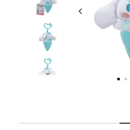
despensa
Arroz
Mantequilla
lácteos y refrigerados
vinos y licores
cuidado del bebé
mascotas
limpieza
cuidado personal
otros