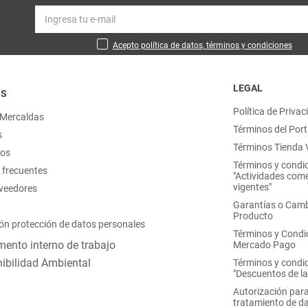
Acepto política de datos, términos y condiciones
LEGAL
OS
Política de Privac
 Mercaldas
Términos del Port
s
Términos Tienda V
nos
Términos y condi
 frecuentes
"Actividades come
vigentes"
oveedores
Garantías o Camb
Producto
ón protección de datos personales
Términos y Condi
ento interno de trabajo
Mercado Pago
ibilidad Ambiental
Términos y condi
"Descuentos de l
Autorización para
tratamiento de d