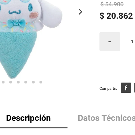
$
54
.
900
$
20
.
862
Descripción
Datos Técnico