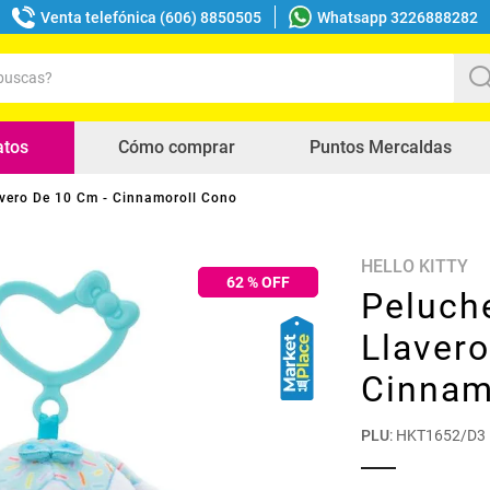
Venta telefónica (606) 8850505
Whatsapp 3226888282
uscas?
s buscados
atos
Cómo comprar
Puntos Mercaldas
avero De 10 Cm - Cinnamoroll Cono
HELLO KITTY
62
% OFF
Peluche
Llaver
Cinnam
PLU
:
HKT1652/D3