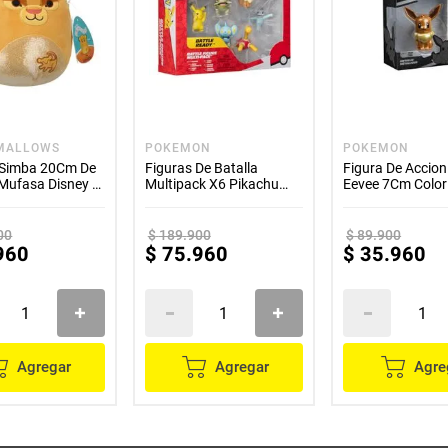
MALLOWS
POKEMON
POKEMON
 Simba 20Cm De
Figuras De Batalla
Figura De Accion
 Mufasa Disney -
Multipack X6 Pikachu
Eevee 7Cm Color
allows
Eevee 5Cm - Pokemon
Metalico - Poke
00
$
189
.
900
$
89
.
900
960
$
75
.
960
$
35
.
960
Agregar
Agregar
Agre