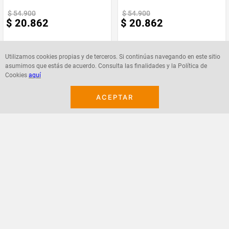
$
54
.
900
$
54
.
900
$
20
.
862
$
20
.
862
Utilizamos cookies propias y de terceros. Si continúas navegando en este sitio
asumimos que estás de acuerdo. Consulta las finalidades y la Política de
Cookies
aquí
Agregar
Agregar
ACEPTAR
¡Suscribete a nuestro newsletter!
Recibe las ofertas y novedades en tu buzón.
Acepto política de datos, términos y condiciones