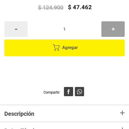
$
47
.
462
$
124
.
900
Agregar
+
Descripción
¡Prepárate para rockear con el animado y divertido peluche Keroppi Punks!
Keroppi tiene un aire punk con sus pantalones con estampado de