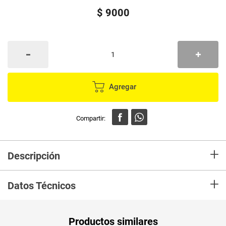
$
9000
Agregar
+
Descripción
En Merca compra Pelador Verdura ILKO Vertical Econom Clasico Marca
+
ILKO y recibelo en tu casa en minutos.
Datos Técnicos
Unidad de
un
Productos similares
medida