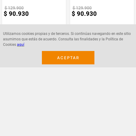
$
129
.
900
$
129
.
900
$
90
.
930
$
90
.
930
Utilizamos cookies propias y de terceros. Si continúas navegando en este sitio
asumimos que estás de acuerdo. Consulta las finalidades y la Política de
Cookies
aquí
Agregar
Agregar
ACEPTAR
¡Suscribete a nuestro newsletter!
Recibe las ofertas y novedades en tu buzón.
Acepto política de datos, términos y condiciones