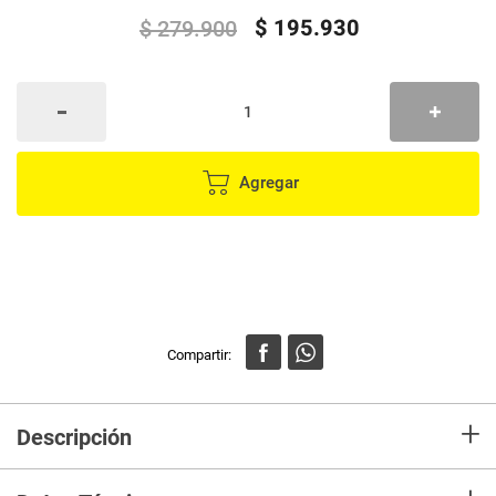
$
195
.
930
$
279
.
900
Agregar
+
Descripción
Patines 2 en 1 Ajustables de Sonic – Aventura y Diversión sobre Ruedas
¡Los pequeños velocistas están listos para unirse a Sonic en