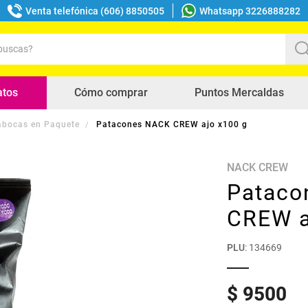
Venta telefónica (606) 8850505
Whatsapp 3226888282
uscas?
s buscados
atos
Cómo comprar
Puntos Mercaldas
bocas en Paquete
Patacones NACK CREW ajo x100 g
NACK CREW
Pataco
CREW a
PLU
:
134669
$
9500