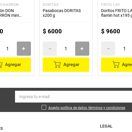
ICHARRON
DORITAS
FRITO LAY
rón DON
Pasabocas DORITAS
Doritos FRITO LA
RRÓN mini
x200 g
flamin hot x195 
x22 g
0
$
6000
$
9600
Agregar
Agregar
Agre
Acepto política de datos, términos y condiciones
LEGAL
OS