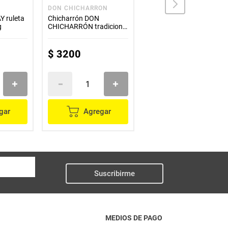
DON CHICHARRON
UAU
Y ruleta
Chicharrón DON
Crispetas UAU surtidas 6
g
CHICHARRÓN tradicional
unds x14 g c/u
x22 g
$
3200
$
14
.
600
gar
Agregar
Agregar
Suscribirme
MEDIOS DE PAGO