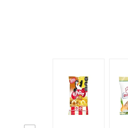
hogar
tecnología
moda
deportes
juguetería