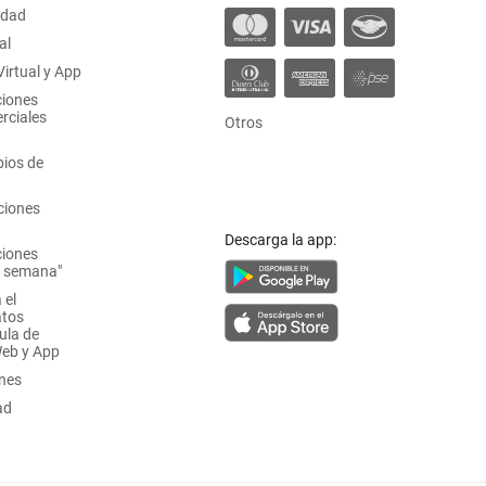
idad
al
irtual y App
ciones
rciales
Otros
ios de
ciones
Descarga la app:
ciones
a semana"
 el
atos
ula de
Web y App
ones
ad