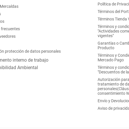
Política de Privac
 Mercaldas
Términos del Port
s
Términos Tienda V
nos
Términos y condi
 frecuentes
"Actividades come
vigentes"
oveedores
Garantías o Camb
Producto
ón protección de datos personales
Términos y Condi
ento interno de trabajo
Mercado Pago
ibilidad Ambiental
Términos y condi
"Descuentos de l
Autorización para
tratamiento de d
personales(Cláus
consentimiento 
Envío y Devoluci
Aviso de privacid