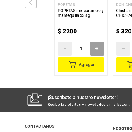
AZTECA
POPETAS
DON CH
Nachos AZTECA sabor
POPETAS mix caramelo y
Chichar
bbq x180 g
mantequilla x38 g
CHICHA
cebolla 
$
9000
$
2200
$
320
Agregar
Agregar
¡Suscríbete a nuestro newsletter!
Recibe las ofertas y novedades en tu buzón.
CONTACTANOS
NOSOTR