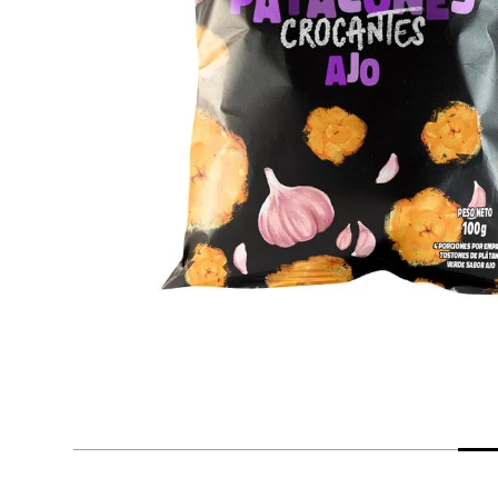
despensa
Arroz
Mantequilla
lácteos y refrigerados
vinos y licores
cuidado del bebé
mascotas
limpieza
cuidado personal
otros