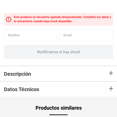
+
Descripción
En mercaldas compra Pasta MONTICELLO farfalle x500 g
+
Datos Técnicos
Unidad de
gr
Productos similares
medida