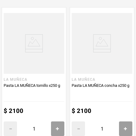
PUM - Medida
500
Peso Neto
500
Producto (kg)
PUM - Unidad
Gramo
de Medida
LA MUÑECA
LA MUÑECA
Pasta LA MUÑECA tornillo x250 g
Pasta LA MUÑECA concha x250 g
$
2100
$
2100