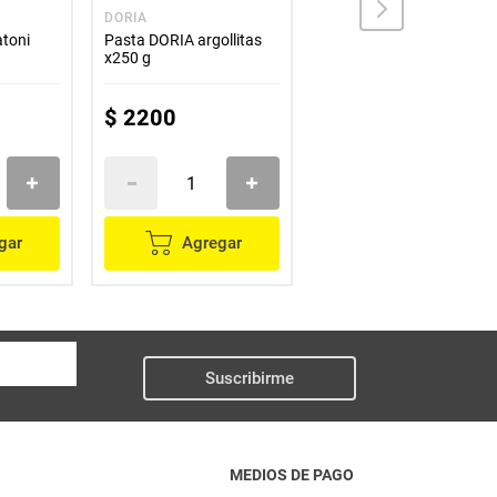
DORIA
CONZAZONI
atoni
Pasta DORIA argollitas
Pasta CONZAZONI
x250 g
integral penne rigate
x500 g
$
2200
$
10
.
400
gar
Agregar
Agregar
Suscribirme
MEDIOS DE PAGO