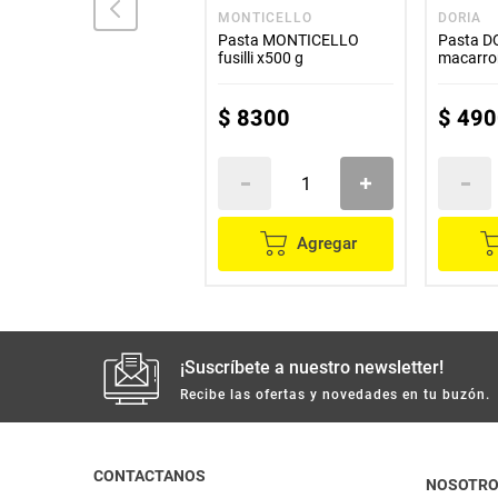
LA MUÑECA
MONTICELLO
DORIA
Lasaña LA MUÑECA
Pasta MONTICELLO
Pasta D
x400 g
fusilli x500 g
macarro
x210 g
$
9900
$
8300
$
490
Agregar
Agregar
¡Suscríbete a nuestro newsletter!
Recibe las ofertas y novedades en tu buzón.
CONTACTANOS
NOSOTR