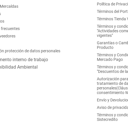
Política de Privac
 Mercaldas
Términos del Port
s
Términos Tienda V
nos
Términos y condi
 frecuentes
"Actividades come
vigentes"
oveedores
Garantías o Camb
Producto
ón protección de datos personales
Términos y Condi
ento interno de trabajo
Mercado Pago
ibilidad Ambiental
Términos y condi
"Descuentos de l
Autorización para
tratamiento de d
personales(Cláus
consentimiento 
Envío y Devoluci
Aviso de privacid
Términos y condi
Sistecredito