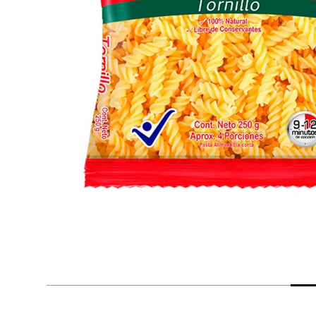
despensa
Arroz
Mantequilla
lácteos y refrigerados
vinos y licores
cuidado del bebé
mascotas
limpieza
cuidado personal
otros