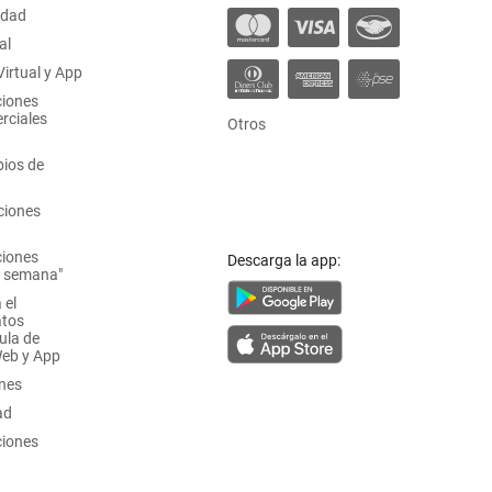
idad
al
irtual y App
ciones
rciales
Otros
ios de
ciones
ciones
Descarga la app:
a semana"
 el
atos
ula de
Web y App
ones
ad
ciones