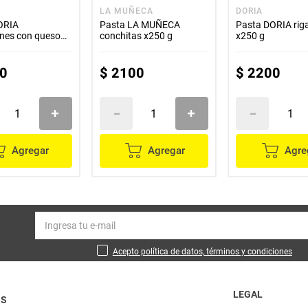
LA MUÑECA
DORIA
ORIA
Pasta LA MUÑECA
Pasta DORIA rig
nes con queso
conchitas x250 g
x250 g
0
$
2100
$
2200
Agregar
Agregar
Agre
Acepto política de datos, términos y condiciones
LEGAL
OS