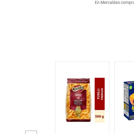
En Mercaldas compra
hogar
tecnología
moda
deportes
juguetería