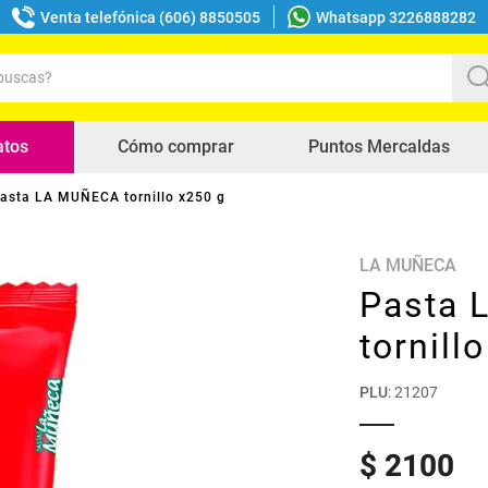
Venta telefónica (606) 8850505
Whatsapp 3226888282
uscas?
s buscados
atos
Cómo comprar
Puntos Mercaldas
asta LA MUÑECA tornillo x250 g
LA MUÑECA
Pasta
tornill
PLU
:
21207
$
2100