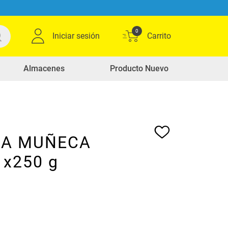
0
Iniciar sesión
Almacenes
Producto Nuevo
 LA MUÑECA
o x250 g