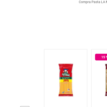
Compra Pasta LA MU
hogar
tecnología
moda
deportes
15
juguetería