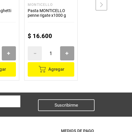
MONTICELLO
DORIA
ghetti
Pasta MONTICELLO
Pasta DORIA tallarín
g
penne rigate x1000 g
x250 g
$
16
.
600
$
2200
gar
Agregar
Agregar
Suscribirme
MEDIOS DE PAGO