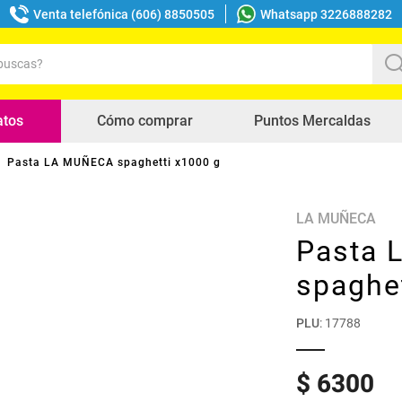
Venta telefónica (606) 8850505
Whatsapp 3226888282
uscas?
s buscados
atos
Cómo comprar
Puntos Mercaldas
Pasta LA MUÑECA spaghetti x1000 g
LA MUÑECA
Pasta
spaghe
PLU
:
17788
$
6300