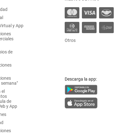
idad
al
irtual y App
ciones
rciales
Otros
ios de
ciones
ciones
Descarga la app:
a semana"
 el
atos
ula de
Web y App
ones
ad
ciones