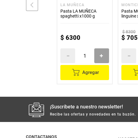
DORIA
LA MUÑECA
MONTIC
Pasta DORIA spaghetti
Pasta LA MUÑECA
Pasta 
ranchero x250 g
spaghetti x1000 g
linguine
$
8300
$
3300
$
6300
$
705
Agregar
Agregar
¡Suscríbete a nuestro newsletter!
Recibe las ofertas y novedades en tu buzón.
CONTACTANOS