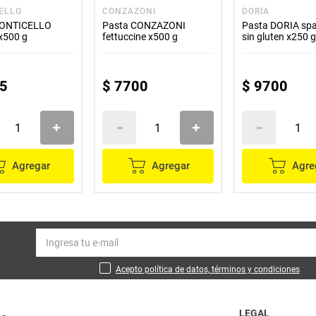
ELLO
CONZAZONI
DORIA
MONTICELLO
Pasta CONZAZONI
Pasta DORIA spa
 x500 g
fettuccine x500 g
sin gluten x250 
5
$
7700
$
9700
Agregar
Agregar
Agre
Acepto política de datos, términos y condiciones
LEGAL