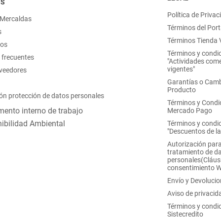
OS
Política de Privac
 Mercaldas
Términos del Port
s
Términos Tienda V
nos
Términos y condi
 frecuentes
"Actividades come
vigentes"
oveedores
Garantías o Camb
Producto
ón protección de datos personales
Términos y Condi
ento interno de trabajo
Mercado Pago
ibilidad Ambiental
Términos y condi
"Descuentos de l
Autorización para
tratamiento de d
personales(Cláus
consentimiento 
Envío y Devoluci
Aviso de privacid
Términos y condi
Sistecredito