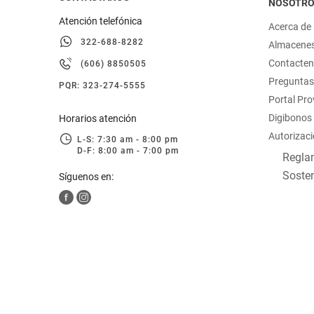
NOSOTR
Atención telefónica
Acerca de
322-688-8282
Almacene
Contacte
(606) 8850505
Preguntas
PQR: 323-274-5555
Portal Pr
Digibonos
Horarios atención
Autorizaci
L-S: 7:30 am - 8:00 pm
D-F: 8:00 am - 7:00 pm
Reglam
Sosten
Síguenos en: