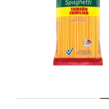
despensa
Aceite
Arroz
lácteos y refrigerados
vinos y licores
cuidado del bebé
mascotas
limpieza
cuidado personal
otros