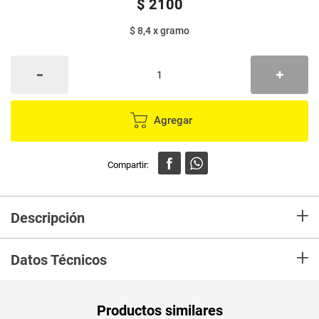
$
2100
$ 8,4
x
gramo
Agregar
+
Descripción
Compra Pasta LA MUÑECA corbatas bolsa x250 g. en Mercaldas,Lo
+
recibiras en tu casa en las mejores condiciones.
Datos Técnicos
Unidad de
un
Productos similares
medida