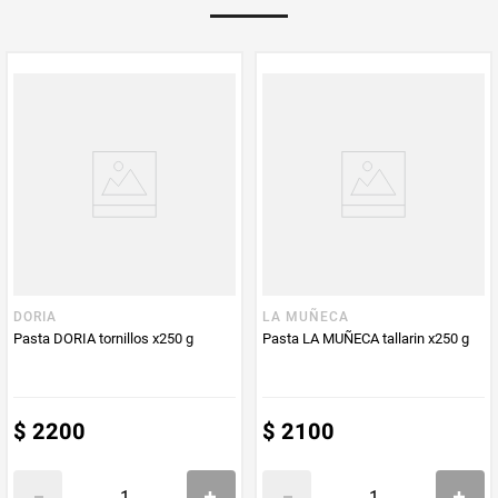
Multiplicador
1
PUM - Medida
250
Peso Neto
250
Producto (kg)
PUM - Unidad
Gramo
de Medida
DORIA
LA MUÑECA
Pasta DORIA tornillos x250 g
Pasta LA MUÑECA tallarin x250 g
$
2200
$
2100