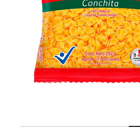
despensa
Arroz
Mantequilla
lácteos y refrigerados
vinos y licores
cuidado del bebé
mascotas
limpieza
cuidado personal
otros