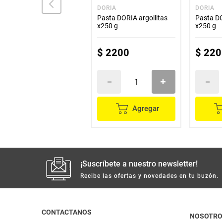
DORIA
DORIA
DORIA
Ravioli DORIA relleno de
Pasta DORIA argollitas
Pasta D
pollo x250 g
x250 g
x250 g
$
12
.
600
$
2200
$
220
Agregar
Agregar
¡Suscríbete a nuestro newsletter!
Recibe las ofertas y novedades en tu buzón.
CONTACTANOS
NOSOTR