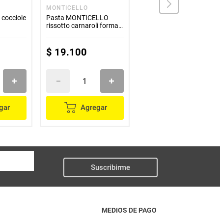
MONTICELLO
SAN REMO
cocciole
Pasta MONTICELLO
Pasta SAN REMO
rissotto carnaroli formagi
spaguetti x1000 g
x210 g
$
19
.
100
$
5100
gar
Agregar
Agregar
Suscribirme
MEDIOS DE PAGO