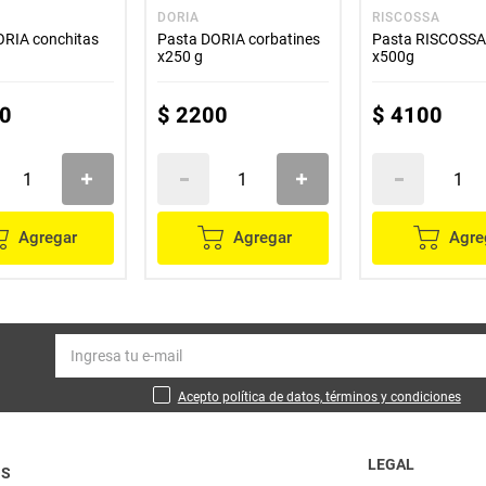
DORIA
RISCOSSA
ORIA conchitas
Pasta DORIA corbatines
Pasta RISCOSSA 
x250 g
x500g
0
$
2200
$
4100
Agregar
Agregar
Agre
Acepto política de datos, términos y condiciones
LEGAL
OS