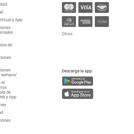
idad
al
irtual y App
ciones
rciales
Otros
ios de
ciones
ciones
Descarga la app:
a semana"
 el
atos
ula de
Web y App
ones
ad
ciones