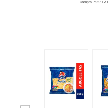
Compra Pasta LA MU
hogar
tecnología
moda
deportes
juguetería