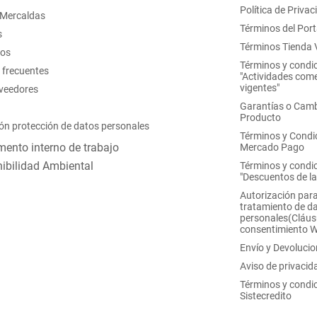
Política de Privac
 Mercaldas
Términos del Port
s
Términos Tienda V
nos
Términos y condi
 frecuentes
"Actividades come
vigentes"
oveedores
Garantías o Camb
Producto
ón protección de datos personales
Términos y Condi
ento interno de trabajo
Mercado Pago
ibilidad Ambiental
Términos y condi
"Descuentos de l
Autorización para
tratamiento de d
personales(Cláus
consentimiento 
Envío y Devoluci
Aviso de privacid
Términos y condi
Sistecredito