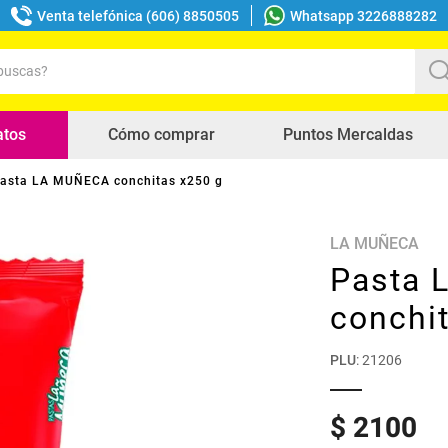
Venta telefónica (606) 8850505
Whatsapp 3226888282
uscas?
s buscados
atos
Cómo comprar
Puntos Mercaldas
asta LA MUÑECA conchitas x250 g
LA MUÑECA
Pasta
conchi
PLU
:
21206
$
2100