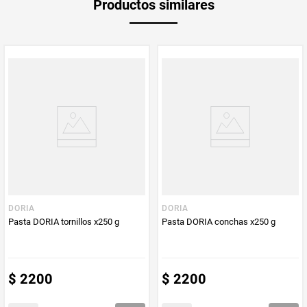
Productos similares
Producto (kg)
PUM - Unidad
Gramo
de Medida
DORIA
DORIA
Pasta DORIA tornillos x250 g
Pasta DORIA conchas x250 g
$
2200
$
2200