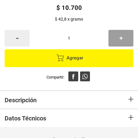
$
10
.
700
$ 42,8
x
gramo
Agregar
+
Descripción
Doria trae para ti unos deliciosos Macarrones elaborados a base de arroz
+
integral, con adición de quinua y chia, sin gluten, buena fuente de fibra y
Datos Técnicos
proteina. Doria sin Gluten, para quienes disfrutan la pasta de una forma
diferente.
Peso Neto
250