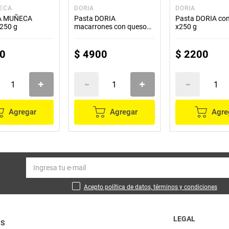
ECA
DORIA
DORIA
LA MUÑECA
Pasta DORIA
Pasta DORIA con
x250 g
macarrones con queso
x250 g
x210 g
0
$
4900
$
2200
Agregar
Agregar
Agre
Acepto política de datos, términos y condiciones
LEGAL
OS