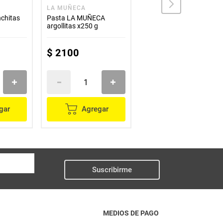
LA MUÑECA
LA MUÑECA
chitas
Pasta LA MUÑECA
Pasta LA MUÑECA
argollitas x250 g
corbatas x250 g
$
2100
$
2100
gar
Agregar
Agregar
Suscribirme
MEDIOS DE PAGO