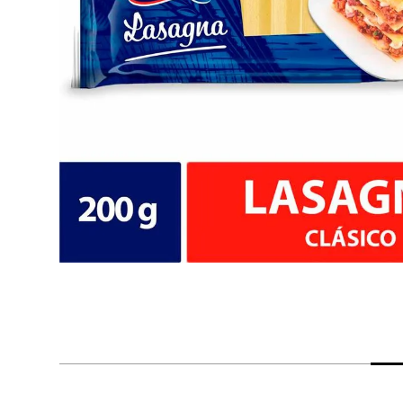
despensa
Arroz
Aceite
lácteos y refrigerados
vinos y licores
cuidado del bebé
mascotas
limpieza
cuidado personal
otros