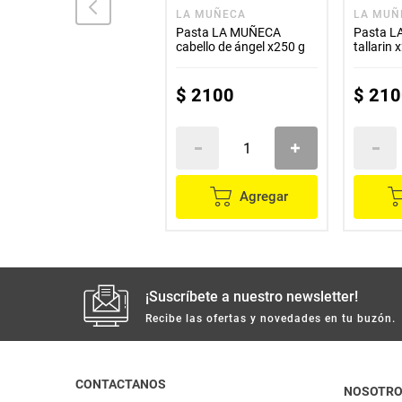
COMARRICO
LA MUÑECA
LA MUÑ
Pasta COMARRICO fideo
Pasta LA MUÑECA
Pasta 
x900 g
cabello de ángel x250 g
tallarin 
$
4800
$
2100
$
210
Agregar
Agregar
¡Suscríbete a nuestro newsletter!
Recibe las ofertas y novedades en tu buzón.
CONTACTANOS
NOSOTR