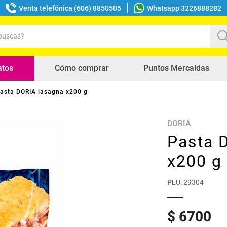
Venta telefónica (606) 8850505
Whatsapp 3226888282
uscas?
s buscados
atos
Cómo comprar
Puntos Mercaldas
asta DORIA lasagna x200 g
DORIA
Pasta 
x200 g
PLU
:
29304
$
6700