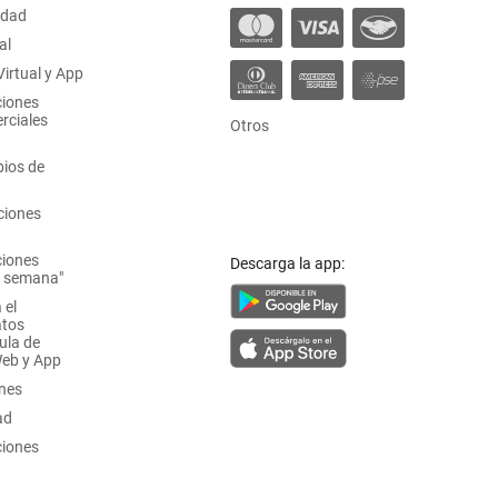
idad
al
irtual y App
ciones
rciales
Otros
ios de
ciones
ciones
Descarga la app:
a semana"
 el
atos
ula de
Web y App
ones
ad
ciones