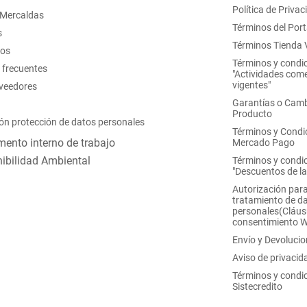
Política de Privac
 Mercaldas
Términos del Port
s
Términos Tienda V
nos
Términos y condi
 frecuentes
"Actividades come
vigentes"
oveedores
Garantías o Camb
Producto
ón protección de datos personales
Términos y Condi
ento interno de trabajo
Mercado Pago
ibilidad Ambiental
Términos y condi
"Descuentos de l
Autorización para
tratamiento de d
personales(Cláus
consentimiento 
Envío y Devoluci
Aviso de privacid
Términos y condi
Sistecredito