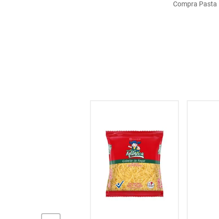
Compra Pasta D
hogar
tecnología
moda
deportes
juguetería