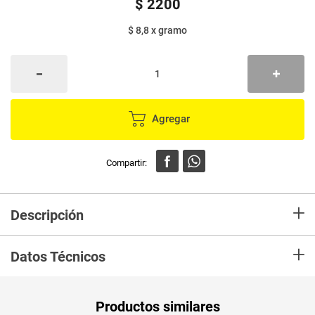
$
2200
$ 8,8
x
gramo
Agregar
+
Descripción
Compra Pasta DORIA fideos x250 g. en Mercaldas,Lo recibiras en tu casa
+
en las mejores condiciones.
Datos Técnicos
Unidad de
un
Productos similares
medida