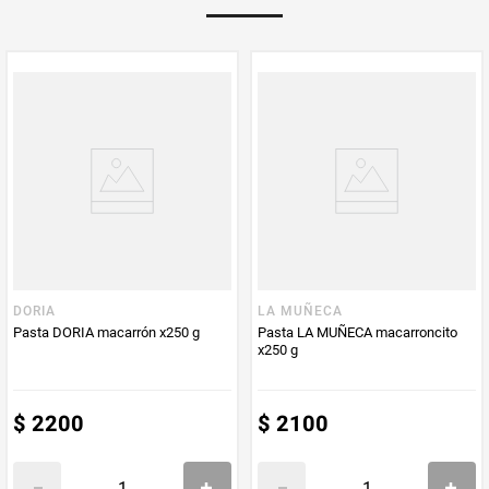
Multiplicador
1
PUM - Medida
250
Peso Neto
250
Producto (kg)
PUM - Unidad
Gramo
de Medida
DORIA
LA MUÑECA
Pasta DORIA macarrón x250 g
Pasta LA MUÑECA macarroncito
x250 g
$
2200
$
2100