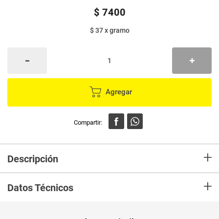
$
7400
$ 37
x
gramo
Agregar
+
Descripción
En Mercaldas compra Pasta de tomate LA CONSTANCIA doy pack x200 g
+
Marca LA CONSTANCIA y recibelo en tu casa en minutos.
Datos Técnicos
Unidad de
un