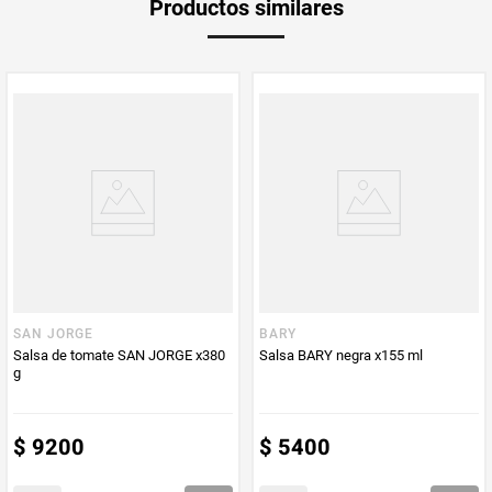
Productos similares
medida
Multiplicador
1
PUM - Medida
200
Peso Neto
200
Producto (kg)
PUM - Unidad
Gramo
de Medida
SAN JORGE
BARY
Salsa de tomate SAN JORGE x380
Salsa BARY negra x155 ml
g
$
9200
$
5400