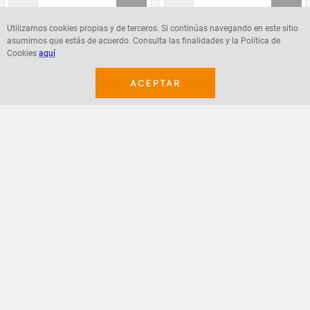
Utilizamos cookies propias y de terceros. Si continúas navegando en este sitio
asumimos que estás de acuerdo. Consulta las finalidades y la Política de
Agregar
Agregar
Cookies
aquí
ACEPTAR
¡Suscribete a nuestro newsletter!
Recibe las ofertas y novedades en tu buzón.
Acepto política de datos, términos y condiciones
Suscribirme