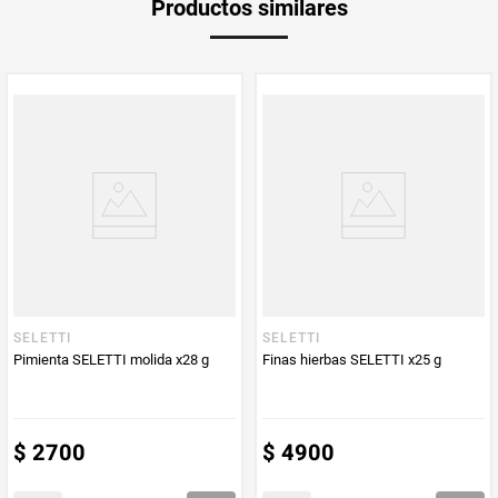
Productos similares
Producto (kg)
PUM - Unidad
Gramo
de Medida
SELETTI
SELETTI
Pimienta SELETTI molida x28 g
Finas hierbas SELETTI x25 g
$
2700
$
4900