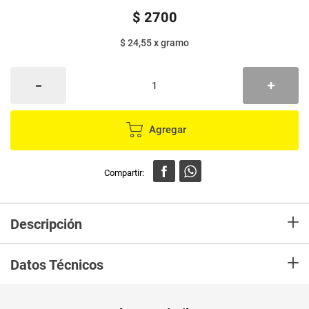
$
2700
$ 24,55
x
gramo
Agregar
+
Descripción
Adobar o marinar carne, pollo, comida de mar, sopas, pastas, arroces,
+
sudados o cualquier otra preparación
Datos Técnicos
Peso Neto
110