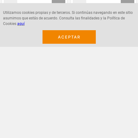
Utilizamos cookies propias y de terceros. Si continúas navegando en este sitio
asumimos que estás de acuerdo. Consulta las finalidades y la Política de
Agregar
Agregar
Cookies
aquí
ACEPTAR
¡Suscribete a nuestro newsletter!
Recibe las ofertas y novedades en tu buzón.
Acepto política de datos, términos y condiciones
Suscribirme