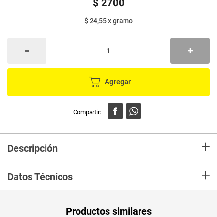
$
2700
$ 24,55
x
gramo
Agregar
+
Descripción
Adobar o marinar carne, pollo, comida de mar, sopas, pastas, arroces,
+
sudados o cualquier otra preparación
Datos Técnicos
Peso Neto
110
Productos similares
Producto (kg)