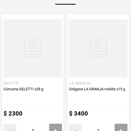
PUM - Unidad
Gramo
de Medida
SELETTI
LA GRANJA
Cúrcuma SELETTI x28 g
Orégano LA GRANJA molido x15 g
$
2300
$
3400