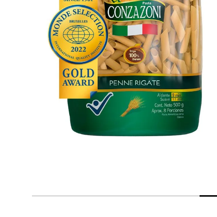
despensa
Arroz
Mantequilla
lácteos y refrigerados
vinos y licores
cuidado del bebé
mascotas
limpieza
cuidado personal
otros