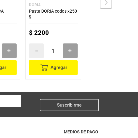
DORIA
LA MUÑECA
CA
Pasta DORIA codos x250
Pasta LA MUÑECA
g
g
argollitas x250 g
$
2200
$
2100
gar
Agregar
Agregar
Suscribirme
MEDIOS DE PAGO