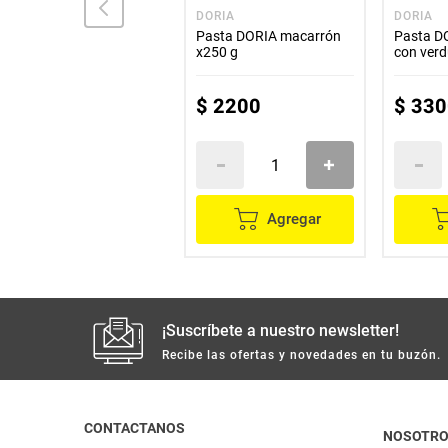
DORIA
DORIA
DORIA
Pasta DORIA fideos
Pasta DORIA macarrón
Pasta DO
sabor ranchero x250 g
x250 g
con verd
$
3300
$
2200
$
330
Agregar
Agregar
¡Suscríbete a nuestro newsletter!
Recibe las ofertas y novedades en tu buzón.
CONTACTANOS
NOSOTR