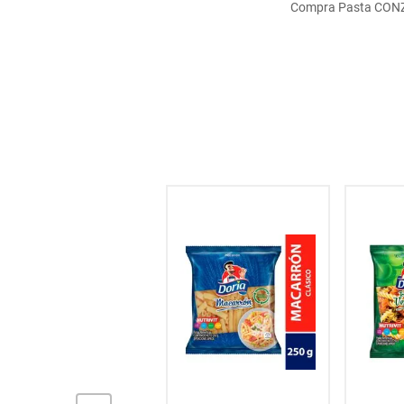
Compra Pasta CONZAZ
hogar
tecnología
moda
deportes
juguetería