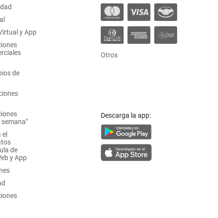
idad
al
irtual y App
ciones
rciales
Otros
ios de
ciones
ciones
Descarga la app:
a semana"
 el
atos
ula de
Web y App
ones
ad
ciones