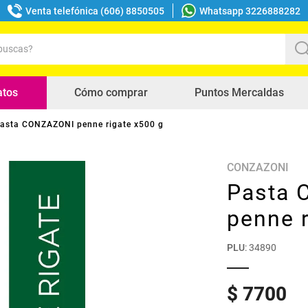
Venta telefónica (606) 8850505
Whatsapp 3226888282
uscas?
s buscados
atos
Cómo comprar
Puntos Mercaldas
asta CONZAZONI penne rigate x500 g
CONZAZONI
Pasta
penne r
PLU
:
34890
$
7700