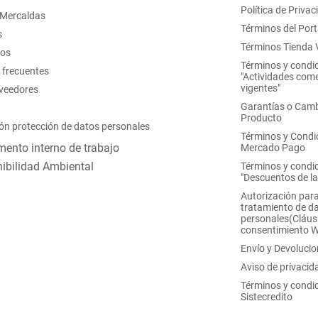
Política de Privac
 Mercaldas
Términos del Port
s
Términos Tienda V
nos
Términos y condi
 frecuentes
"Actividades come
vigentes"
oveedores
Garantías o Camb
Producto
ón protección de datos personales
Términos y Condi
ento interno de trabajo
Mercado Pago
ibilidad Ambiental
Términos y condi
"Descuentos de l
Autorización para
tratamiento de d
personales(Cláus
consentimiento 
Envío y Devoluci
Aviso de privacid
Términos y condi
Sistecredito