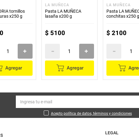
LA MUÑECA
LA MUÑECA
RIA tornillos
Pasta LA MUÑECA
Pasta LA MUÑE
uras x250 g
lasaña x200 g
conchitas x250 
0
$
5100
$
2100
Agregar
Agregar
Agre
Acepto política de datos, términos y condiciones
LEGAL
OS