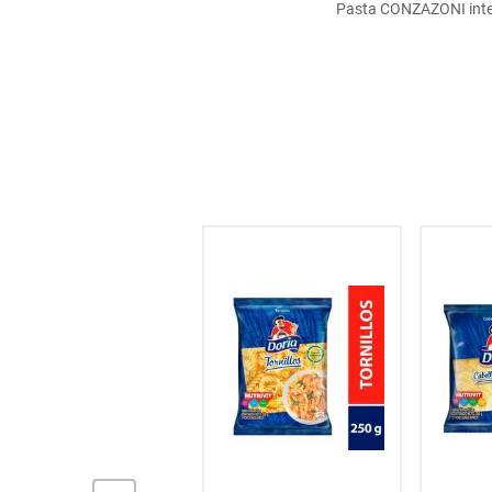
Pasta CONZAZONI integr
hogar
tecnología
moda
deportes
juguetería