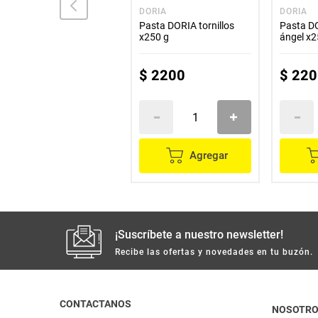
BEST CHOICE
DORIA
DORIA
Pasta china BEST
Pasta DORIA tornillos
Pasta DO
CHOICE x400 g
x250 g
ángel x2
$
16
.
100
$
2200
$
220
Agregar
Agregar
¡Suscríbete a nuestro newsletter!
Recibe las ofertas y novedades en tu buzón.
CONTACTANOS
NOSOTR