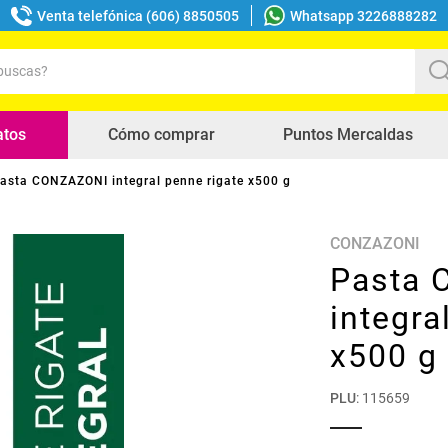
Venta telefónica (606) 8850505
Whatsapp 3226888282
uscas?
s buscados
atos
Cómo comprar
Puntos Mercaldas
asta CONZAZONI integral penne rigate x500 g
CONZAZONI
Pasta
integra
x500 g
PLU
:
115659