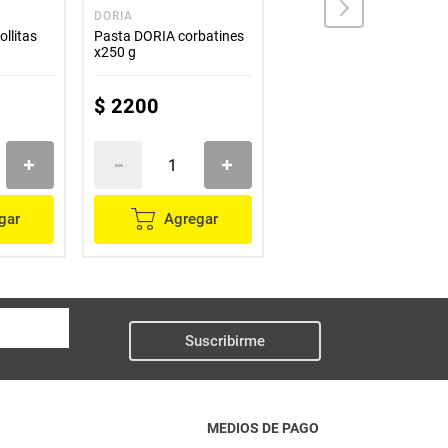
DORIA
COMARRICO
llitas
Pasta DORIA corbatines
Pasta COMARRICO fideo
x250 g
x250 g
$
2200
$
1800
gar
Agregar
Agregar
Suscribirme
MEDIOS DE PAGO