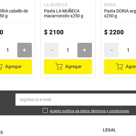
LA MUÑECA
DORIA
RIA cabello de
Pasta LA MUÑECA
Pasta DORIA argo
50 g
macarroncito x250 g
x250 g
0
$
2100
$
2200
Agregar
Agregar
Agre
Acepto política de datos, términos y condiciones
LEGAL
OS