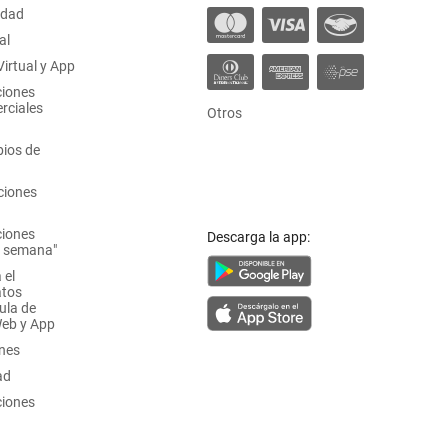
idad
al
irtual y App
ciones
rciales
Otros
ios de
ciones
ciones
Descarga la app:
a semana"
 el
atos
ula de
Web y App
ones
ad
ciones