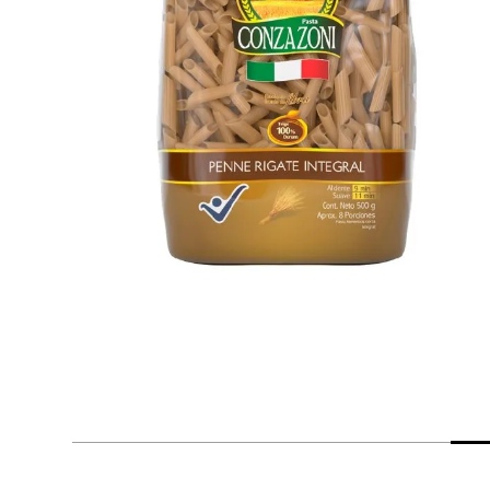
despensa
Arroz
Mantequilla
lácteos y refrigerados
vinos y licores
cuidado del bebé
mascotas
limpieza
cuidado personal
otros