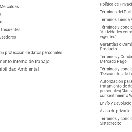
Política de Privac
 Mercaldas
Términos del Port
s
Términos Tienda V
nos
Términos y condi
 frecuentes
"Actividades come
vigentes"
oveedores
Garantías o Camb
Producto
ón protección de datos personales
Términos y Condi
ento interno de trabajo
Mercado Pago
ibilidad Ambiental
Términos y condi
"Descuentos de l
Autorización para
tratamiento de d
personales(Cláus
consentimiento 
Envío y Devoluci
Aviso de privacid
Términos y condi
Sistecredito