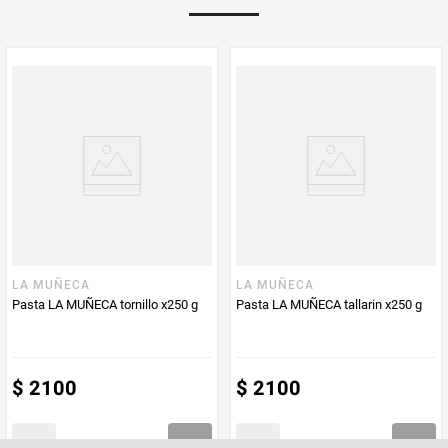
Multiplicador
1
PUM - Medida
500
Peso Neto
500
Producto (kg)
PUM - Unidad
Gramo
de Medida
LA MUÑECA
LA MUÑECA
Pasta LA MUÑECA tornillo x250 g
Pasta LA MUÑECA tallarin x250 g
$
2100
$
2100