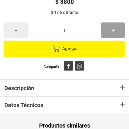
$
8800
$ 17,6
x
Gramo
Agregar
+
Descripción
Pasta COLAVITA spaguetti es una pasta sin gluten, es una pasta muy
+
tradicional para todas tus recetas
Datos Técnicos
Unidad de
un
Productos similares
medida