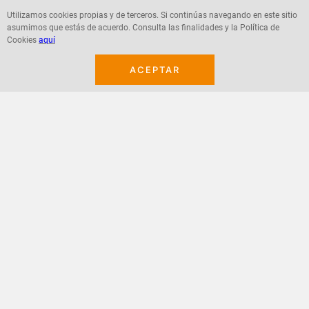
Utilizamos cookies propias y de terceros. Si continúas navegando en este sitio
asumimos que estás de acuerdo. Consulta las finalidades y la Política de
Agregar
Agregar
Cookies
aquí
ACEPTAR
¡Suscribete a nuestro newsletter!
Recibe las ofertas y novedades en tu buzón.
Acepto política de datos, términos y condiciones
Suscribirme
+
CONTACTANOS