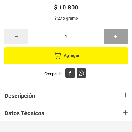
$
10
.
800
$ 27
x
gramo
Agregar
+
Descripción
Tallarines largos hechos con harina de arroz.
+
Datos Técnicos
Unidad de
un