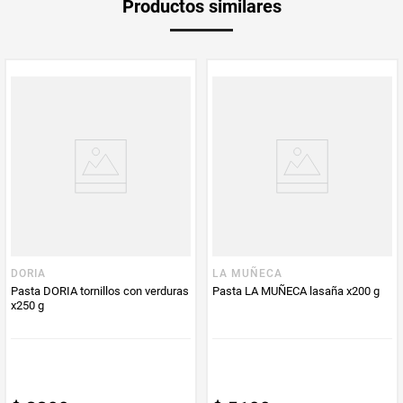
Productos similares
medida
Multiplicador
1
PUM - Medida
400
Peso Neto
400
Producto (kg)
PUM - Unidad
Gramo
de Medida
DORIA
LA MUÑECA
Pasta DORIA tornillos con verduras
Pasta LA MUÑECA lasaña x200 g
x250 g