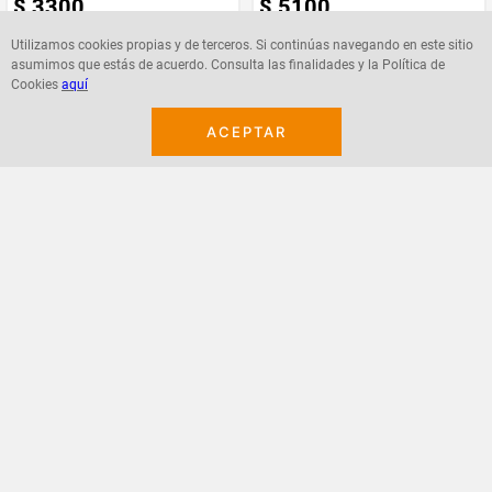
$
3300
$
5100
Utilizamos cookies propias y de terceros. Si continúas navegando en este sitio
asumimos que estás de acuerdo. Consulta las finalidades y la Política de
Cookies
aquí
Agregar
Agregar
ACEPTAR
¡Suscribete a nuestro newsletter!
Recibe las ofertas y novedades en tu buzón.
Acepto política de datos, términos y condiciones
Suscribirme