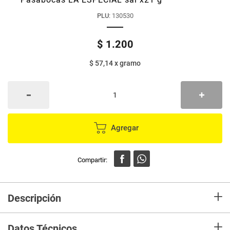
PLU
:
130530
$
1
.
200
$ 57,14
x
gramo
Agregar
+
Descripción
Pasabocas LA ESPECIAL sal x21 g
+
Datos Técnicos