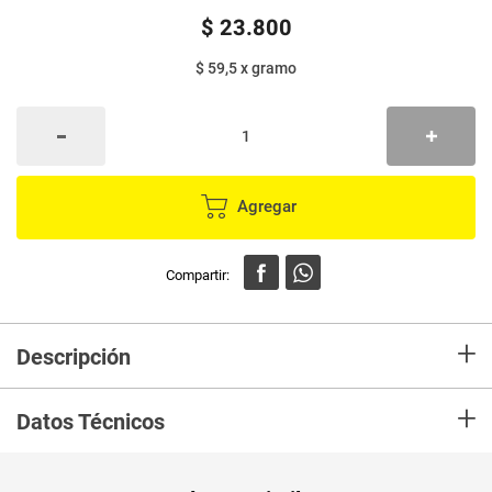
$
23
.
800
$ 59,5
x
gramo
Agregar
+
Descripción
En Mercaldas compra pasabocas LA ESPECIAL mix nueces x400
+
g.Mezcla de mani,almendras y marañones
Datos Técnicos
Unidad de
un