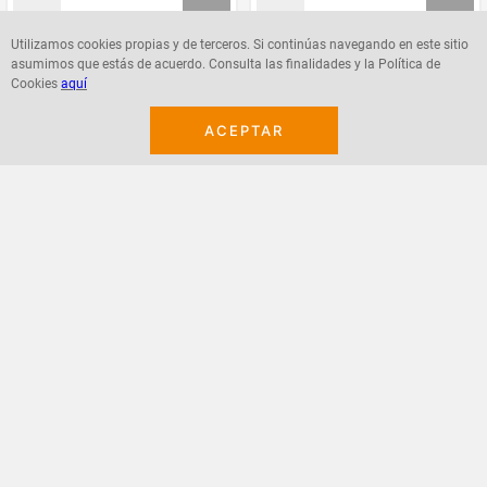
Utilizamos cookies propias y de terceros. Si continúas navegando en este sitio
asumimos que estás de acuerdo. Consulta las finalidades y la Política de
Agregar
Agregar
Cookies
aquí
ACEPTAR
¡Suscribete a nuestro newsletter!
Recibe las ofertas y novedades en tu buzón.
Acepto política de datos, términos y condiciones
Suscribirme