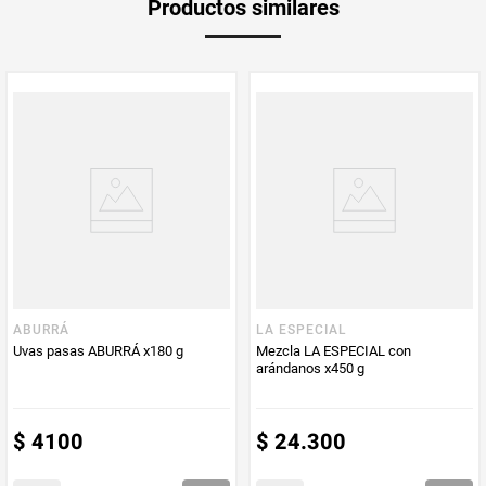
Productos similares
medida
Multiplicador
1
Peso Neto
400
Producto (kg)
PUM - Unidad
Gramo
de Medida
ABURRÁ
LA ESPECIAL
Uvas pasas ABURRÁ x180 g
Mezcla LA ESPECIAL con
arándanos x450 g
$
4100
$
24
.
300