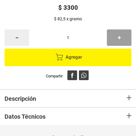
$
3300
$ 82,5
x
gramo
Agregar
+
Descripción
Encuentra en Mercaldas Pasabocas LA ESPECIAL mix
+
almendras,arandanos,mani confitado,maiz tostado y mani.Una deliciosa
Datos Técnicos
combinación
Unidad de
un