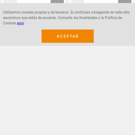
Utilizamos cookies propias y de terceros. Si continúas navegando en este sitio
asumimos que estás de acuerdo. Consulta las finalidades y la Política de
Agregar
Agregar
Cookies
aquí
ACEPTAR
¡Suscribete a nuestro newsletter!
Recibe las ofertas y novedades en tu buzón.
Acepto política de datos, términos y condiciones
Suscribirme