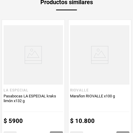
Productos similares
medida
Multiplicador
1
Peso Neto
40
Producto (kg)
PUM - Unidad
Gramo
de Medida
LA ESPECIAL
RIOVALLE
Pasabocas LA ESPECIAL kraks
Marañon RIOVALLE x100 g
limón x132 g
$
5900
$
10
.
800