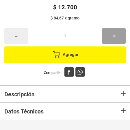
$
12
.
700
$ 84,67
x
gramo
Agregar
+
Descripción
En mercaldas compra Pasabocas LA ESPECIAL mantequilla x150 g
+
Datos Técnicos
Unidad de
un