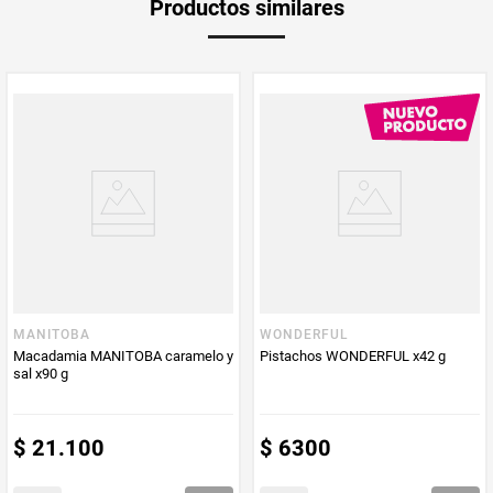
Productos similares
medida
Multiplicador
1
Peso Neto
150
Producto (kg)
PUM - Unidad
Gramo
de Medida
MANITOBA
WONDERFUL
Macadamia MANITOBA caramelo y
Pistachos WONDERFUL x42 g
sal x90 g
$
21
.
100
$
6300