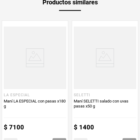
Productos similares
medida
Multiplicador
1
Peso Neto
180
Producto (kg)
PUM - Unidad
Gramo
de Medida
LA ESPECIAL
SELETTI
Maní LA ESPECIAL con pasas x180
Maní SELETTI salado con uvas
g
pasas x50 g
$
7100
$
1400