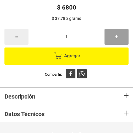
$
6800
$ 37,78
x
gramo
Agregar
+
Descripción
En Mercaldas compra pasabocas LA ESPECIAL con sal con todas las
+
propiedades y beneficios del mani
Datos Técnicos
Unidad de
un