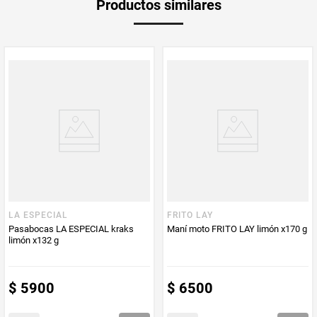
Productos similares
medida
Multiplicador
1
PUM - Medida
100
PUM - Unidad
Gramo
de Medida
LA ESPECIAL
FRITO LAY
Pasabocas LA ESPECIAL kraks
Maní moto FRITO LAY limón x170 g
limón x132 g
$
5900
$
6500