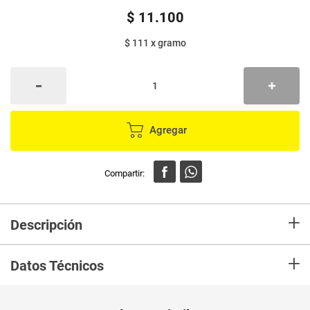
$
11
.
100
$ 111
x
gramo
Agregar
+
Descripción
Mezcla de semillas de soya y calabaza tostada con sal, coco
+
caramelizado y arándanos es un delicioso como snack o para agregar a
Datos Técnicos
tus ensaladas.
Unidad de
un