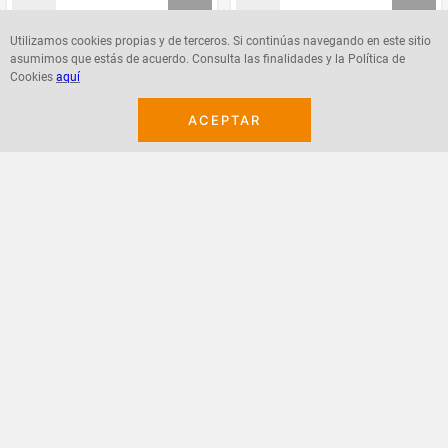
Utilizamos cookies propias y de terceros. Si continúas navegando en este sitio
asumimos que estás de acuerdo. Consulta las finalidades y la Política de
Agregar
Agregar
Cookies
aquí
ACEPTAR
¡Suscribete a nuestro newsletter!
Recibe las ofertas y novedades en tu buzón.
Acepto política de datos, términos y condiciones
Suscribirme