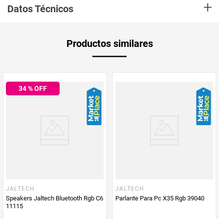
+
1 solo dispositivo) Bluetooth con rango de hasta 10 m sin interferencia,
Datos Técnicos
tiempo de duración de la batería 1.5 horas, tiempo de carga 2 horas.
Puedes reproducir música desde microsd.
Aplica Compra
Solo aplica domicilio
Productos similares
y Recoge en
Tienda
Tiempo de
5 días hábiles
entrega
34
% OFF
Producto
TG Electronics
Enviado Por
País de Origen
China
Vendido por
TG Electronics
JALTECH
JALTECH
Speakers Jaltech Bluetooth Rgb C6
Parlante Para Pc X35 Rgb 39040
Material
Plastico
11115