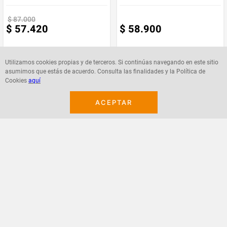
Marca
Gentek
$
87
.
000
$
57
.
420
$
58
.
900
Utilizamos cookies propias y de terceros. Si continúas navegando en este sitio
asumimos que estás de acuerdo. Consulta las finalidades y la Política de
Cookies
aquí
Agregar
Agregar
ACEPTAR
¡Suscribete a nuestro newsletter!
Recibe las ofertas y novedades en tu buzón.
Acepto política de datos, términos y condiciones