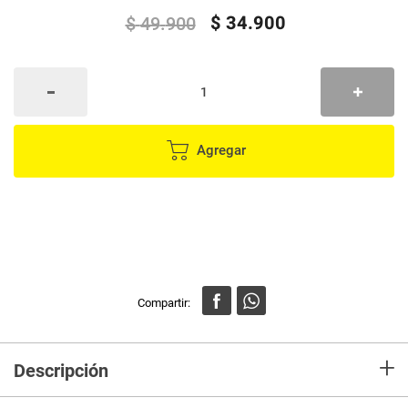
$
34
.
900
$
49
.
900
Agregar
+
Descripción
Mini Parlante Gentek con función TWS (Emparejamiento de los 2 parlante