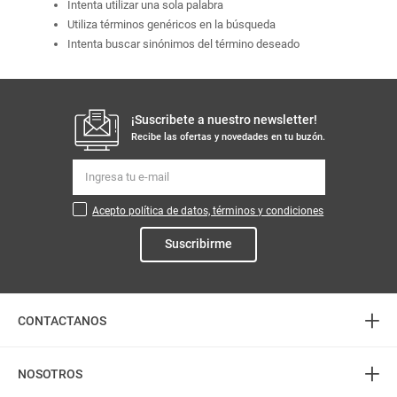
Intenta utilizar una sola palabra
Utiliza términos genéricos en la búsqueda
Intenta buscar sinónimos del término deseado
¡Suscribete a nuestro newsletter!
Recibe las ofertas y novedades en tu buzón.
Acepto política de datos, términos y condiciones
Suscribirme
+
CONTACTANOS
+
Atención telefónica
NOSOTROS
3226888282