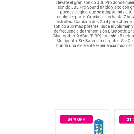
Llévate el gran sonido JBL Pro donde quier
hogar
sonido JBL Pro Sound nítido y alto con gr
puedes elegir el que se adapta más a tu e
cualquier parte. Gracias a las hasta 7 hor
estrellas. Combina dos Go 4 para obtener
tecnología
sonido aún más potente. Sube el volumen y 
de frecuencia de transmisión Bluetooth: 2
Bluetooth: = 9 dBm (EIRP) • Versión Bluetooth
moda
Multipunto: Sí • Batería recargable: Sí • 
brinda una excelente experiencia musical,
deportes
juguetería
36
% OFF
34
% OFF
21