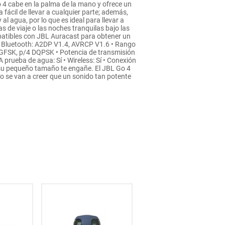
o 4 cabe en la palma de la mano y ofrece un
fácil de llevar a cualquier parte; además,
al agua, por lo que es ideal para llevar a
s de viaje o las noches tranquilas bajo las
patibles con JBL Auracast para obtener un
es Bluetooth: A2DP V1.4, AVRCP V1.6 • Rango
 GFSK, p/4 DQPSK • Potencia de transmisión
A prueba de agua: Sí • Wireless: Sí • Conexión
ue su pequeño tamaño te engañe. El JBL Go 4
o se van a creer que un sonido tan potente
30
% OFF