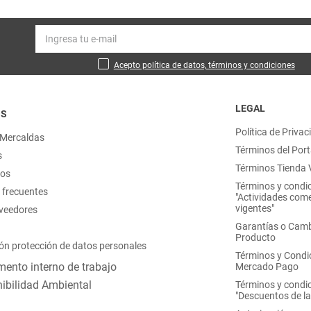
Acepto política de datos, términos y condiciones
LEGAL
OS
Política de Privac
 Mercaldas
Términos del Port
s
Términos Tienda V
nos
Términos y condi
 frecuentes
"Actividades come
vigentes"
oveedores
Garantías o Camb
Producto
ón protección de datos personales
Términos y Condi
ento interno de trabajo
Mercado Pago
ibilidad Ambiental
Términos y condi
"Descuentos de l