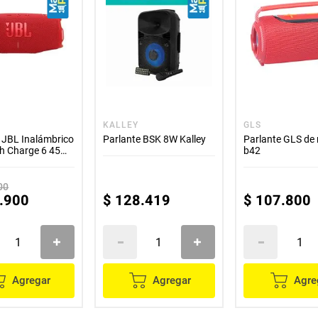
KALLEY
GLS
 JBL Inalámbrico
Parlante BSK 8W Kalley
Parlante GLS de
th Charge 6 45W
b42
00
.
900
$
128
.
419
$
107
.
800
Agregar
Agregar
Agre