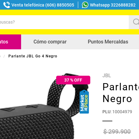
Venta telefónica (606) 8850505
Whatsapp 3226888282
uscas?
s buscados
atos
Cómo comprar
Puntos Mercaldas
o
Parlante JBL Go 4 Negro
JBL
37
% OFF
Parlan
Negro
PLU
:
10004979
$
299
.
900