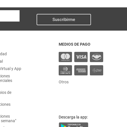
Suscribirme
MEDIOS DE PAGO
idad
al
irtual y App
ciones
rciales
Otros
ios de
ciones
ciones
Descarga la app:
a semana"