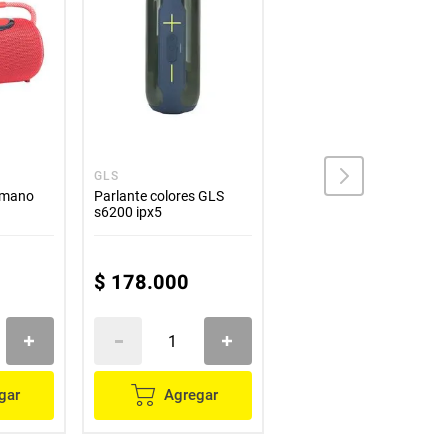
GLS
STEREN
 mano
Parlante colores GLS
Mini Parlante Bluetooth
s6200 ipx5
Steren perico
$
111
.
900
$
178
.
000
$
78
.
330
gar
Agregar
Agregar