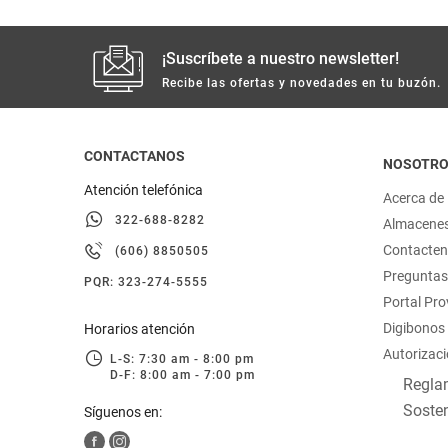
¡Suscríbete a nuestro newsletter!
Recibe las ofertas y novedades en tu buzón.
CONTACTANOS
NOSOTR
Atención telefónica
Acerca de
322-688-8282
Almacene
Contacte
(606) 8850505
Preguntas
PQR: 323-274-5555
Portal Pr
Digibonos
Horarios atención
Autorizaci
L-S: 7:30 am - 8:00 pm
D-F: 8:00 am - 7:00 pm
Reglam
Sosten
Síguenos en: