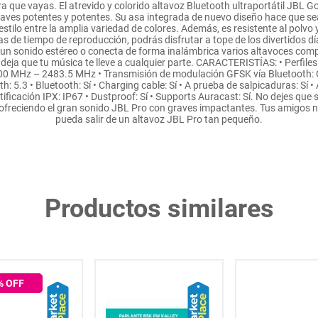
a que vayas. El atrevido y colorido altavoz Bluetooth ultraportátil JBL G
aves potentes y potentes. Su asa integrada de nuevo diseño hace que sea 
stilo entre la amplia variedad de colores. Además, es resistente al polvo y 
as de tiempo de reproducción, podrás disfrutar a tope de los divertidos día
 un sonido estéreo o conecta de forma inalámbrica varios altavoces com
deja que tu música te lleve a cualquier parte. CARACTERISTÍAS: • Perfil
400 MHz – 2483.5 MHz • Transmisión de modulación GFSK vía Bluetooth:
: 5.3 • Bluetooth: Sí • Charging cable: Sí • A prueba de salpicaduras: Sí • 
Certificación IPX: IP67 • Dustproof: Sí • Supports Auracast: Sí. No dejes q
 ofreciendo el gran sonido JBL Pro con graves impactantes. Tus amigos n
pueda salir de un altavoz JBL Pro tan pequeño.
Productos similares
% OFF