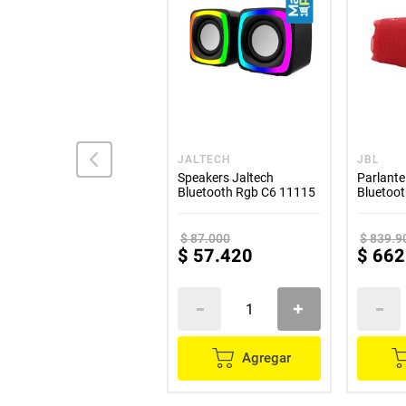
JBL
JALTECH
JBL
Parlante JBL Go
Speakers Jaltech
Parlante
Essential Bluetooth Rojo
Bluetooth Rgb C6 11115
Bluetoo
Rojo
$
219
.
900
$
87
.
000
$
839
.
9
$
139
.
900
$
57
.
420
$
662
Agregar
Agregar