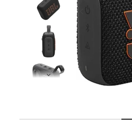
despensa
Arroz
Mantequilla
lácteos y refrigerados
vinos y licores
cuidado del bebé
mascotas
limpieza
cuidado personal
otros