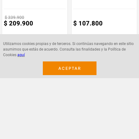
Marca
Honor
$
339
.
900
$
209
.
900
$
107
.
800
Utilizamos cookies propias y de terceros. Si continúas navegando en este sitio
asumimos que estás de acuerdo. Consulta las finalidades y la Política de
Cookies
aquí
Agregar
Agregar
ACEPTAR
¡Suscribete a nuestro newsletter!
Recibe las ofertas y novedades en tu buzón.