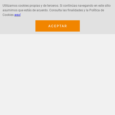
Utilizamos cookies propias y de terceros. Si continúas navegando en este sitio
asumimos que estás de acuerdo. Consulta las finalidades y la Política de
Agregar
Agregar
Cookies
aquí
ACEPTAR
¡Suscribete a nuestro newsletter!
Recibe las ofertas y novedades en tu buzón.
Acepto política de datos, términos y condiciones
Suscribirme
+
CONTACTANOS