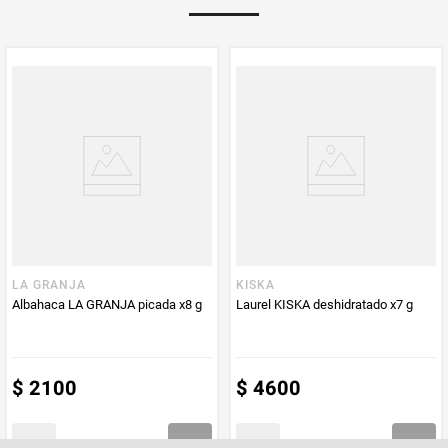
PUM - Unidad
Gramo
de Medida
LA GRANJA
KISKA
Albahaca LA GRANJA picada x8 g
Laurel KISKA deshidratado x7 g
$
2100
$
4600