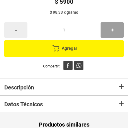
$
5900
$ 98,33
x
gramo
Agregar
+
Descripción
En Mercaldas compra Paprika SELETTI x60 g
+
Datos Técnicos
Peso Neto
60
Productos similares
Producto (kg)