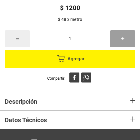
$
1200
$ 48
x
metro
Agregar
+
Descripción
En mercaldas compra Papel higiénico SCOTT rinde max x25 metros
+
Datos Técnicos
Unidad de
un