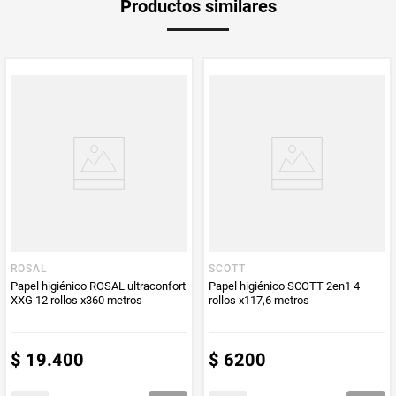
Productos similares
Peso Neto
168
Producto (kg)
PUM - Unidad
Metro
de Medida
ROSAL
SCOTT
Papel higiénico ROSAL ultraconfort
Papel higiénico SCOTT 2en1 4
XXG 12 rollos x360 metros
rollos x117,6 metros
$
19
.
400
$
6200