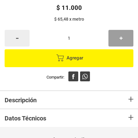
$
11
.
000
$ 65,48
x
metro
Agregar
+
Descripción
En mercaldas compra Papel higiénico ROSAL XXXG 4 rollos x42 metros
+
c/u
Datos Técnicos
PUM - Medida
168