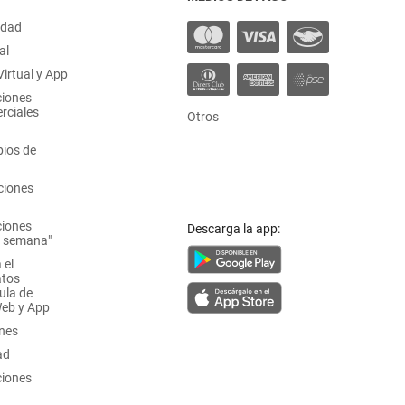
idad
al
irtual y App
ciones
rciales
Otros
ios de
ciones
ciones
Descarga la app:
a semana"
 el
atos
ula de
Web y App
ones
ad
ciones