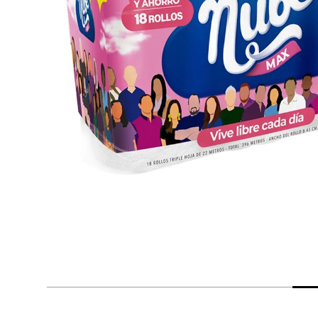
despensa
Arroz
Mantequilla
lácteos y refrigerados
vinos y licores
cuidado del bebé
mascotas
limpieza
cuidado personal
otros