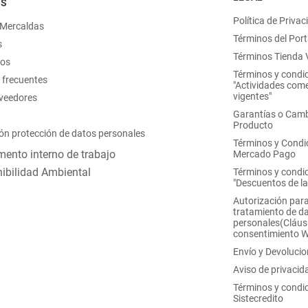
OS
Política de Privac
 Mercaldas
Términos del Port
s
Términos Tienda V
nos
Términos y condi
 frecuentes
"Actividades come
vigentes"
oveedores
Garantías o Camb
Producto
ón protección de datos personales
Términos y Condi
ento interno de trabajo
Mercado Pago
ibilidad Ambiental
Términos y condi
"Descuentos de l
Autorización para
tratamiento de d
personales(Cláus
consentimiento 
Envío y Devoluci
Aviso de privacid
Términos y condi
Sistecredito