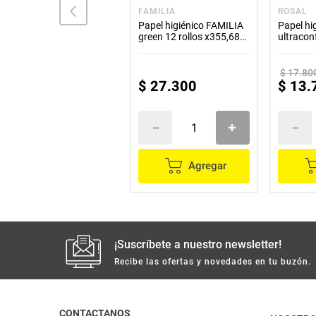
ROSAL
FAMILIA
ROSAL
Papel higiénico ROSAL
Papel higiénico FAMILIA
Papel hi
XXG 1 rollo x30 metros
green 12 rollos x355,68
ultracon
metros
x300 me
$
17
.
80
$
2400
$
27
.
300
$
13
.
Agregar
Agregar
¡Suscríbete a nuestro newsletter!
Recibe las ofertas y novedades en tu buzón.
CONTACTANOS