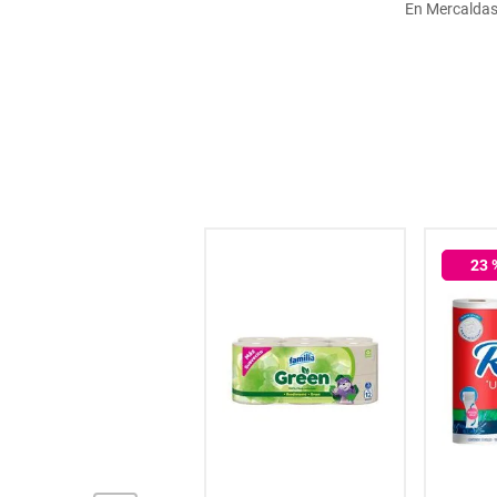
En Mercaldas 
hogar
tecnología
moda
deportes
23
juguetería