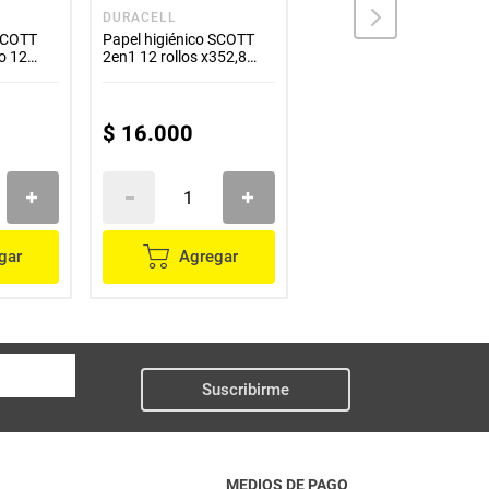
DURACELL
NUBE
 SCOTT
Papel higiénico SCOTT
Papel higiénico NUBE 12
o 12
2en1 12 rollos x352,8
rollos x360 metros
metros
$
16
.
000
$
17
.
700
gar
Agregar
Agregar
Suscribirme
MEDIOS DE PAGO