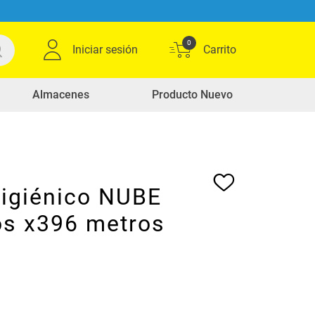
0
Iniciar sesión
Almacenes
Producto Nuevo
higiénico NUBE
os x396 metros