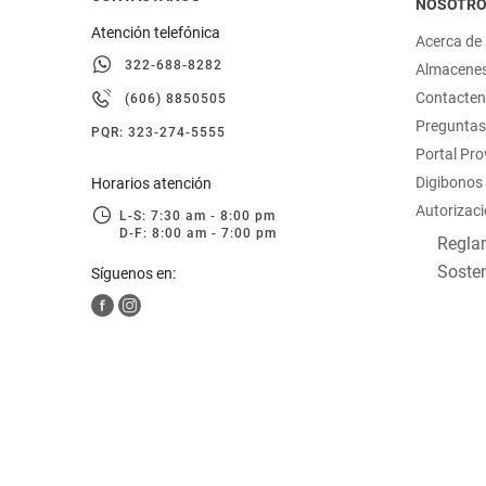
NOSOTR
Atención telefónica
Acerca de
322-688-8282
Almacene
Contacte
(606) 8850505
Preguntas
PQR: 323-274-5555
Portal Pr
Digibonos
Horarios atención
Autorizaci
L-S: 7:30 am - 8:00 pm
D-F: 8:00 am - 7:00 pm
Reglam
Sosten
Síguenos en: