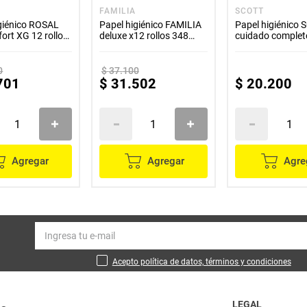
FAMILIA
SCOTT
giénico ROSAL
Papel higiénico FAMILIA
Papel higiénico
fort XG 12 rollos
deluxe x12 rollos 348
cuidado complet
tros
metros
rollos x360 mt
0
$
37
.
100
701
$
31
.
502
$
20
.
200
Agregar
Agregar
Agre
Acepto política de datos, términos y condiciones
LEGAL