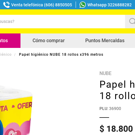
Venta telefónica (606) 8850505
Whatsapp 3226888282
uscas?
s buscados
atos
Cómo comprar
Puntos Mercaldas
iénico
Papel higiénico NUBE 18 rollos x396 metros
NUBE
Papel 
18 roll
PLU
:
36900
$
18
.
800