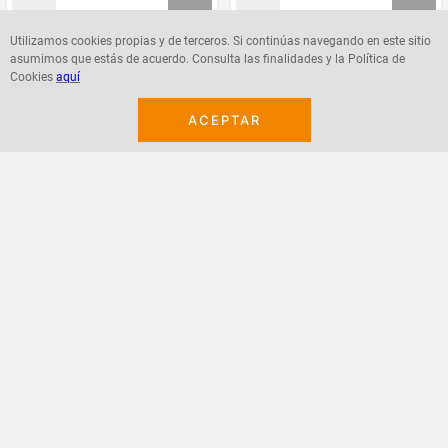
Utilizamos cookies propias y de terceros. Si continúas navegando en este sitio
asumimos que estás de acuerdo. Consulta las finalidades y la Política de
Agregar
Agregar
Cookies
aquí
ACEPTAR
¡Suscribete a nuestro newsletter!
Recibe las ofertas y novedades en tu buzón.
Acepto política de datos, términos y condiciones
Suscribirme