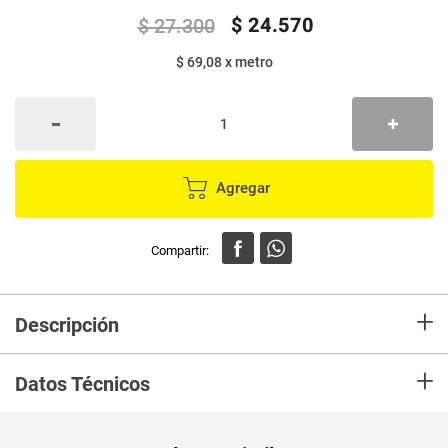
$
24
.
570
$
27
.
300
$ 69,08
x
metro
Agregar
+
Descripción
En mercaldas compra Papel higiénico FAMILIA green 12 rollos x355,68
+
metros
Datos Técnicos