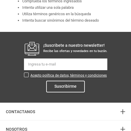
Comprueba los términos ingresados
Intenta utilizar una sola palabra
Utiliza términos genéricos en la búsqueda
Intenta buscar sinónimos del término deseado
¡Suscribete a nuestro newsletter!
Recibe las ofertas y novedades en tu buzón.
Acepto política de datos, términos y condiciones
Suscribirme
+
CONTACTANOS
+
Atención telefónica
NOSOTROS