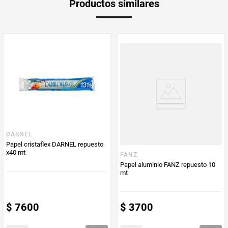
Productos similares
Producto (kg)
PUM - Unidad
Metro
de Medida
DARNEL
Papel cristaflex DARNEL repuesto
x40 mt
FANZ
Papel aluminio FANZ repuesto 10
mt
$
7600
$
3700