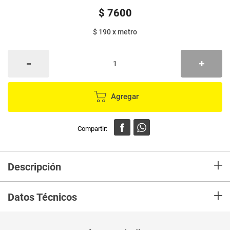
$
7600
$ 190
x
metro
Agregar
+
Descripción
Papel cristaflex DARNEL repuesto x40 mt
+
Datos Técnicos
Peso Neto
40