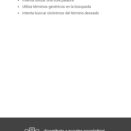
Intenta utilizar una sola palabra
Utiliza términos genéricos en la búsqueda
Intenta buscar sinónimos del término deseado
¡Suscribete a nuestro newsletter!