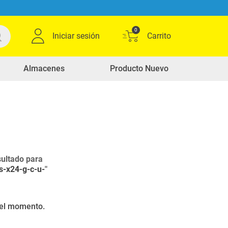
0
Iniciar sesión
Almacenes
Producto Nuevo
ultado para
s-x24-g-c-u-
"
r el momento.