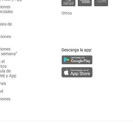
ciones
rciales
Otros
ios de
ciones
ciones
Descarga la app:
a semana"
 el
atos
ula de
Web y App
ones
ad
ciones