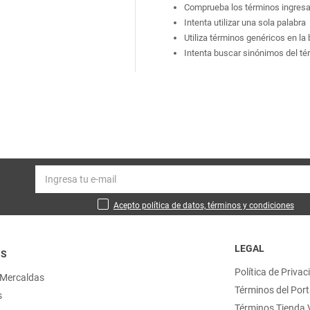
Comprueba los términos ingres
Intenta utilizar una sola palabra
Utiliza términos genéricos en l
Intenta buscar sinónimos del t
Acepto política de datos, términos y condiciones
LEGAL
OS
Política de Privac
 Mercaldas
Términos del Port
s
Términos Tienda V