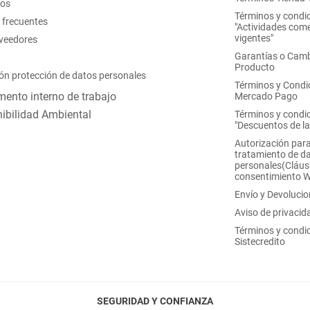
nos
Términos y condi
 frecuentes
"Actividades come
vigentes"
oveedores
Garantías o Camb
Producto
ón protección de datos personales
Términos y Condi
ento interno de trabajo
Mercado Pago
ibilidad Ambiental
Términos y condi
"Descuentos de l
Autorización para
tratamiento de d
personales(Cláus
consentimiento 
Envío y Devoluci
Aviso de privacid
Términos y condi
Sistecredito
SEGURIDAD Y CONFIANZA