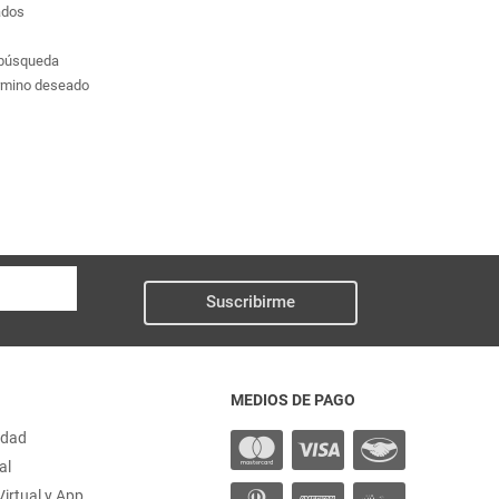
ados
a búsqueda
érmino deseado
Suscribirme
MEDIOS DE PAGO
idad
al
irtual y App