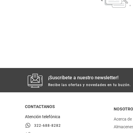
despensa
Arroz
Aceite
lácteos y refrigerados
vinos y licores
cuidado del bebé
mascotas
¡Suscríbete a nuestro newsletter!
Recibe las ofertas y novedades en tu buzón.
limpieza
cuidado personal
CONTACTANOS
NOSOTR
Atención telefónica
Acerca de
otros
322-688-8282
Almacene