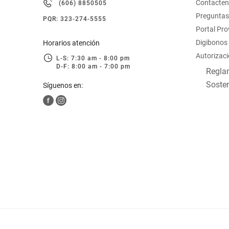
Contacte
(606) 8850505
hogar
Preguntas
PQR: 323-274-5555
Portal Pr
tecnología
Digibonos
Horarios atención
Autorizaci
L-S: 7:30 am - 8:00 pm
D-F: 8:00 am - 7:00 pm
moda
Reglam
Sosten
Síguenos en:
deportes
juguetería