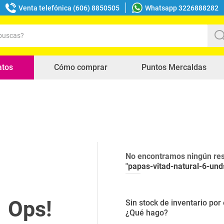
Venta telefónica (606) 8850505
Whatsapp 3226888282
uscas?
s buscados
atos
Cómo comprar
Puntos Mercaldas
No encontramos ningún res
"
papas-vitad-natural-6-und
Sin stock de inventario po
¿Qué hago?