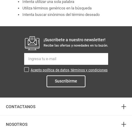
Intenta utilizar una sola palabra
Utiliza términos genéricos en la búsqueda
Intenta buscar sinónimos del término deseado
¡Suscribete a nuestro newsletter!
Recibe las ofertas y novedades en tu buzón.
Acepto política de datos, términos y condiciones
Suscribirme
+
CONTACTANOS
+
Atención telefónica
NOSOTROS
3226888282