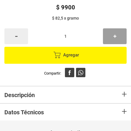
$
9900
$ 82,5
x
gramo
Agregar
+
Descripción
Compra Papas MARGARITA receta clasica sabor artificial a alitas de pollo
+
bbq x120 g. en Mercaldas,Lo recibiras en tu casa en las mejores
Datos Técnicos
condiciones.
Unidad de
un