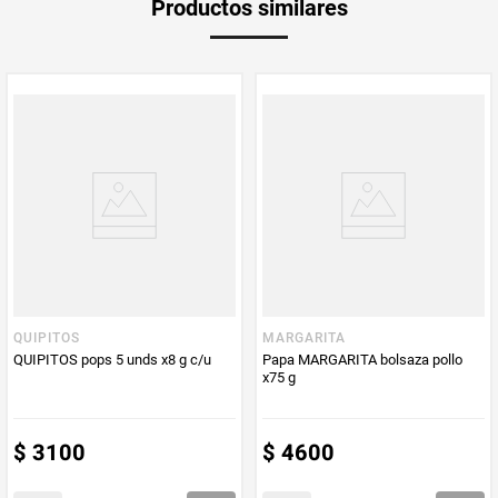
Productos similares
medida
Multiplicador
1
PUM - Medida
120
Peso Neto
120
Producto (kg)
PUM - Unidad
Gramo
de Medida
QUIPITOS
MARGARITA
QUIPITOS pops 5 unds x8 g c/u
Papa MARGARITA bolsaza pollo
x75 g
$
3100
$
4600