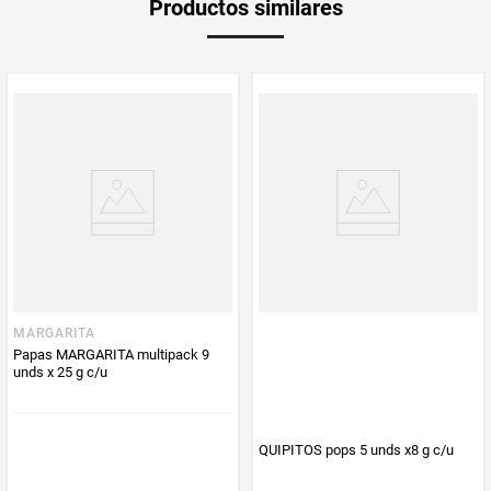
Productos similares
medida
Multiplicador
1
PUM - Medida
105
Peso Neto
105
Producto (kg)
PUM - Unidad
Gramo
de Medida
MARGARITA
Papas MARGARITA multipack 9
unds x 25 g c/u
QUIPITOS pops 5 unds x8 g c/u