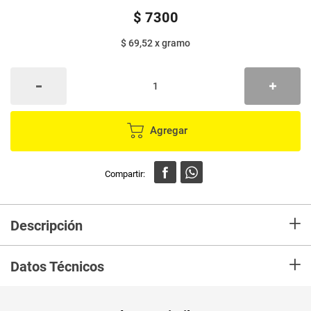
$
7300
$ 69,52
x
gramo
Agregar
+
Descripción
Papas margarita onduladas seleccionadas y frescas sabor a tomate, es
+
un snack que puedes llevar a todo lugar gracias a su práctico empaque y
Datos Técnicos
acompañarlo con una bebida refrescante.
Unidad de
un