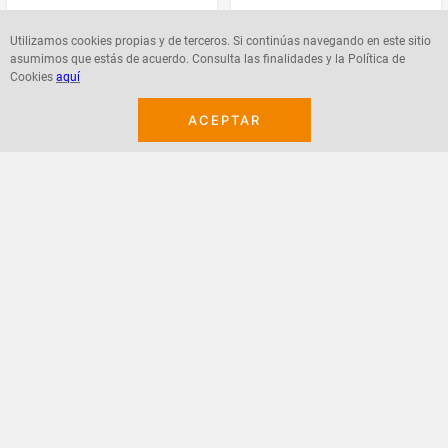
$
18
.
800
$
3100
Utilizamos cookies propias y de terceros. Si continúas navegando en este sitio
asumimos que estás de acuerdo. Consulta las finalidades y la Política de
Cookies
aquí
ACEPTAR
Agregar
Agregar
¡Suscribete a nuestro newsletter!
Recibe las ofertas y novedades en tu buzón.
Acepto política de datos, términos y condiciones