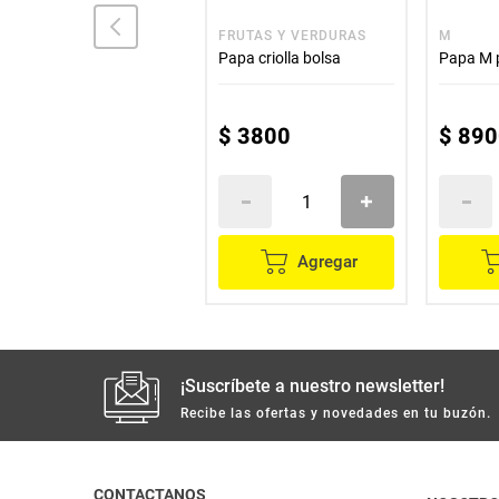
LA SABANA
FRUTAS Y VERDURAS
M
Papa LA SABANA
Papa criolla bolsa
Papa M 
pastusa x2500 g
$
10
.
400
$
3800
$
890
Agregar
Agregar
¡Suscríbete a nuestro newsletter!
Recibe las ofertas y novedades en tu buzón.
CONTACTANOS