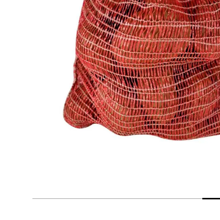
despensa
Mantequilla
Arroz
lácteos y refrigerados
vinos y licores
cuidado del bebé
mascotas
limpieza
cuidado personal
otros