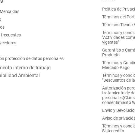
OS
Política de Privac
 Mercaldas
Términos del Port
s
Términos Tienda V
nos
Términos y condi
 frecuentes
"Actividades come
vigentes"
oveedores
Garantías o Camb
Producto
ón protección de datos personales
Términos y Condi
ento interno de trabajo
Mercado Pago
ibilidad Ambiental
Términos y condi
"Descuentos de l
Autorización para
tratamiento de d
personales(Cláus
consentimiento 
Envío y Devoluci
Aviso de privacid
Términos y condi
Sistecredito