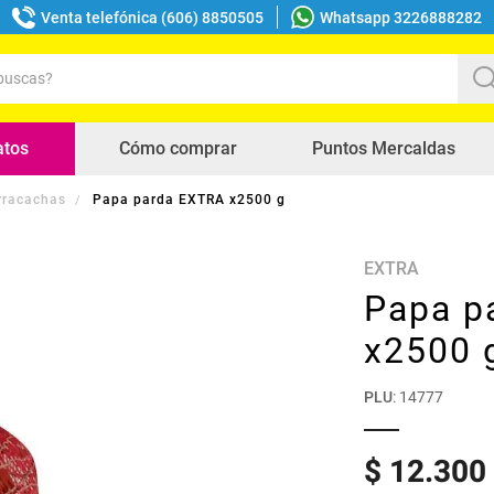
Venta telefónica (606) 8850505
Whatsapp 3226888282
uscas?
s buscados
atos
Cómo comprar
Puntos Mercaldas
rracachas
Papa parda EXTRA x2500 g
EXTRA
Papa p
x2500 
PLU
:
14777
$
12
.
300