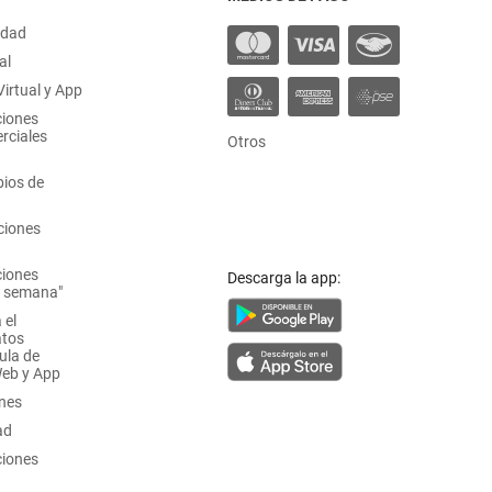
idad
al
irtual y App
ciones
rciales
Otros
ios de
ciones
ciones
Descarga la app:
a semana"
 el
atos
ula de
Web y App
ones
ad
ciones