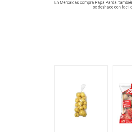
En Mercaldas compra Papa Parda, también 
hogar
se deshace con facil
tecnología
moda
deportes
juguetería