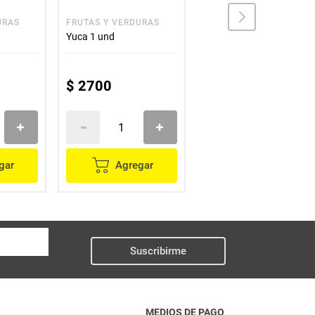
URAS
FRUTAS Y VERDURAS
EXTRA
Yuca 1 und
Papa parda EXTRA
x2500 g
$
2700
$
12
.
300
gar
Agregar
Agregar
Suscribirme
MEDIOS DE PAGO