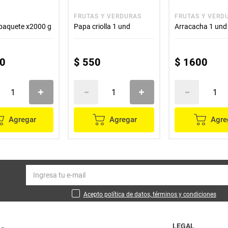
FRUTAS Y VERDURAS
FRUTAS Y VERD
paquete x2000 g
Papa criolla 1 und
Arracacha 1 und
0
$
550
$
1600
Agregar
Agregar
Agre
Acepto política de datos, términos y condiciones
LEGAL