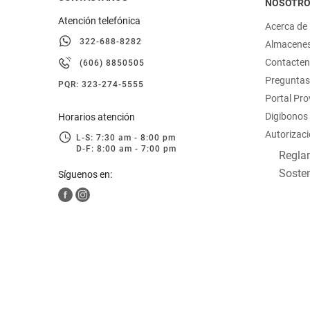
NOSOTR
Atención telefónica
Acerca de
322-688-8282
Almacene
Contacte
(606) 8850505
Preguntas
PQR: 323-274-5555
Portal Pr
Digibonos
Horarios atención
Autorizaci
L-S: 7:30 am - 8:00 pm
D-F: 8:00 am - 7:00 pm
Reglam
Sosten
Síguenos en: