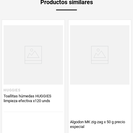
Productos similares
medida
Multiplicador
1
PUM - Medida
40
Peso Neto
40
Producto (kg)
PUM - Unidad
Unidad
de Medida
HUGGIES
MK
Toallitas húmedas HUGGIES
Algodon MK zig-zag x 50 g precio
limpieza efectiva x120 unds
especial
$
13
.
600
$
4300