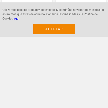
Utilizamos cookies propias y de terceros. Si continúas navegando en este sitio
asumimos que estás de acuerdo. Consulta las finalidades y la Política de
Agregar
Agregar
Cookies
aquí
ACEPTAR
¡Suscribete a nuestro newsletter!
Recibe las ofertas y novedades en tu buzón.
Acepto política de datos, términos y condiciones
Suscribirme