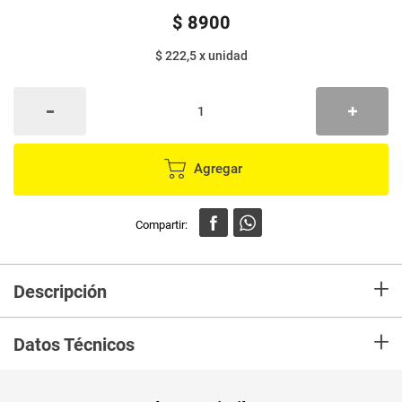
$
8900
$ 222,5
x
unidad
Agregar
+
Descripción
En Mercaldas compra Pañuelos FAMILIA facial cuidado gripal 4 paquetes
+
x10 unds c/u, recibelo en tu casa en minutos.
Datos Técnicos
Unidad de
un