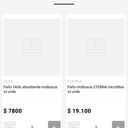
Multiplicador
1
PUM - Medida
4
Peso Neto
6
Producto (kg)
PUM - Unidad
Unidad
de Medida
TASK
ETERNA
Paño TASK absorbente multiusos
Paño multiusos ETERNA microfibra
x3 unds
x3 unds
$
7800
$
19
.
100