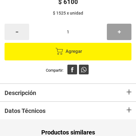
$
6100
$ 1525
x
unidad
Agregar
+
Descripción
En Mercaldas compra Paño TASK limpión x6 unds
+
Datos Técnicos
Unidad de
un
Productos similares
medida