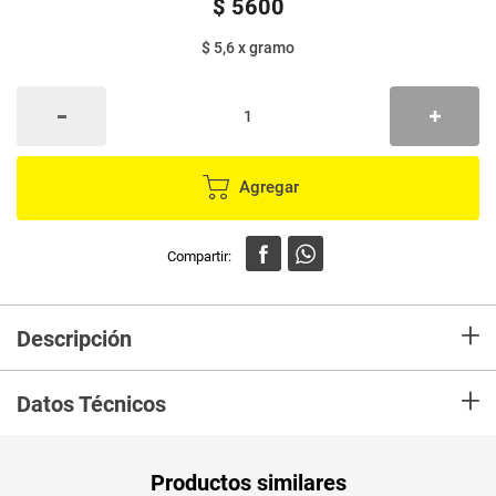
$
5600
$ 5,6
x
gramo
Agregar
+
Descripción
EL PRECIO ES POR UNIDAD, La panela se panifica el jugo de la caña. Se le
+
considera el azúcar más puro. Se elabora en pequeñas fábricas llamadas
Datos Técnicos
trapiches donde el jugo de la caña se cuece a altas temperaturas hasta
obtener una melaza muy densa.
Unidad de
un
Productos similares
medida