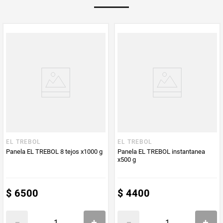
Multiplicador
1
PUM - Medida
1000
Peso Neto
1000
Producto (kg)
PUM - Unidad
Gramo
de Medida
EL TREBOL
EL TREBOL
Panela EL TREBOL 8 tejos x1000 g
Panela EL TREBOL instantanea
x500 g
$
6500
$
4400